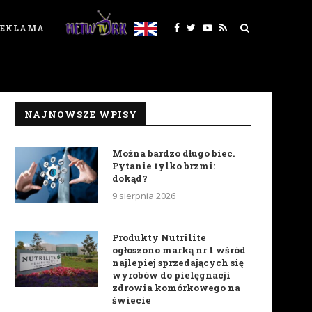
REKLAMA
NAJNOWSZE WPISY
Można bardzo długo biec.
Pytanie tylko brzmi:
dokąd?
9 sierpnia 2026
Produkty Nutrilite
ogłoszono marką nr 1 wśród
najlepiej sprzedających się
wyrobów do pielęgnacji
zdrowia komórkowego na
świecie