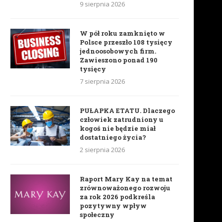
9 sierpnia 2026
W pół roku zamknięto w
Polsce przeszło 108 tysięcy
jednoosobowych firm.
Zawieszono ponad 190
tysięcy
7 sierpnia 2026
PUŁAPKA ETATU. Dlaczego
człowiek zatrudniony u
kogoś nie będzie miał
dostatniego życia?
2 sierpnia 2026
Raport Mary Kay na temat
zrównoważonego rozwoju
za rok 2026 podkreśla
pozytywny wpływ
społeczny