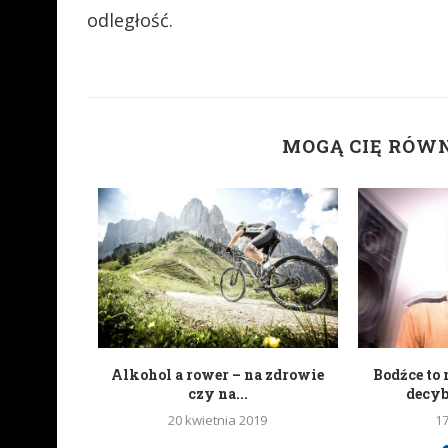
odległość.
MOGĄ CIĘ RÓW
portali
Alkohol a rower – na zdrowie
Bodźce to 
wych
czy na...
decy
20 kwietnia 2019
1