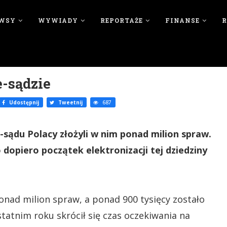
WSY
WYWIADY
REPORTAŻE
FINANSE
-sądzie
Udostępnij
Tweetnij
687
e-sądu Polacy złożyli w nim ponad milion spraw.
 dopiero początek elektronizacji tej dziedziny
ponad milion spraw, a ponad 900 tysięcy zostało
tatnim roku skrócił się czas oczekiwania na