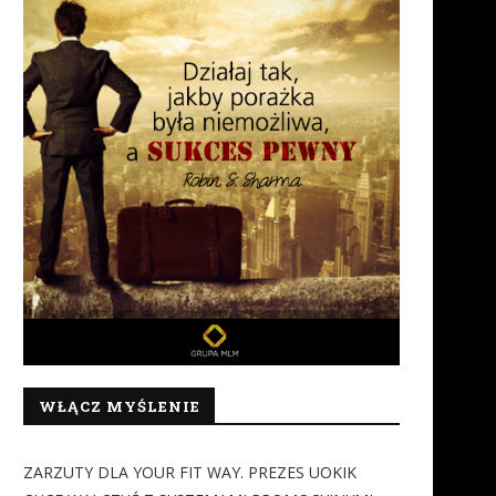
WŁĄCZ MYŚLENIE
ZARZUTY DLA YOUR FIT WAY. PREZES UOKIK