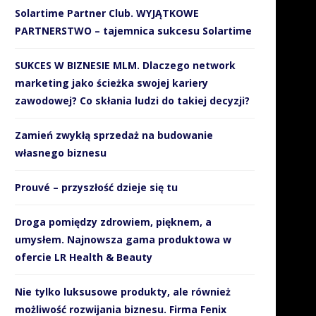
Solartime Partner Club. WYJĄTKOWE
PARTNERSTWO – tajemnica sukcesu Solartime
SUKCES W BIZNESIE MLM. Dlaczego network
marketing jako ścieżka swojej kariery
zawodowej? Co skłania ludzi do takiej decyzji?
Zamień zwykłą sprzedaż na budowanie
własnego biznesu
Prouvé – przyszłość dzieje się tu
Droga pomiędzy zdrowiem, pięknem, a
umysłem. Najnowsza gama produktowa w
ofercie LR Health & Beauty
Jak SMS-y wspierają
Sportowcy obalają mit, że t
organizacyjnie i finansowo
jeść mięso, aby...
WOŚP?
Nie tylko luksusowe produkty, ale również
21 listopada 2018
możliwość rozwijania biznesu. Firma Fenix
10 stycznia 2019