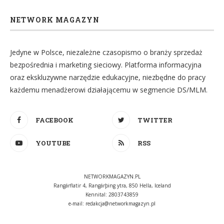
NETWORK MAGAZYN
Jedyne w Polsce, niezależne czasopismo o branży sprzedaż
bezpośrednia i marketing sieciowy. Platforma informacyjna
oraz ekskluzywne narzędzie edukacyjne, niezbędne do pracy
każdemu menadżerowi działającemu w segmencie DS/MLM.
FACEBOOK
TWITTER
YOUTUBE
RSS
NETWORKMAGAZYN.PL
Rangárflatir 4, Rangárþing ytra, 850 Hella, Iceland
Kennital: 2803743859
e-mail:
redakcja@networkmagazyn.pl