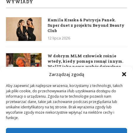
WYWIADY
Kamila Kraska & Patrycja Panek.
Super duet z projektu Beyond Beauty
Club
12 lipca 2026
W dobrym MLM człowiek rośnie
wtedy, kiedy pomaga rosnąć innym.
WellU jako nowy wybór dojrzałego
lidera
Zarządzaj zgodą
2 czerwca 2026
Aby zapewnić jak najlepsze wrażenia, korzystamy z technologii, takich
jak pliki cookie, do przechowywania i/lub uzyskiwania dostępu do
informacji o urządzeniu. Zgoda na te technologie pozwoli nam
Daria Dudzik. Kocham Cię
przetwarzać dane, takie jak zachowanie podczas przeglądania lub
17 kwietnia 2026
unikalne identyfikatory na tej stronie. Brak wyrażenia zgody lub
wycofanie zgody może niekorzystnie wpłynąć na niektóre cechy i
funkcje.