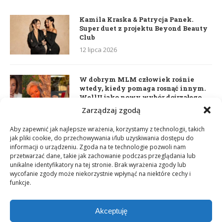
Kamila Kraska & Patrycja Panek.
Super duet z projektu Beyond Beauty
Club
12 lipca 2026
W dobrym MLM człowiek rośnie
wtedy, kiedy pomaga rosnąć innym.
WellU jako nowy wybór dojrzałego
lidera
Zarządzaj zgodą
2 czerwca 2026
Aby zapewnić jak najlepsze wrażenia, korzystamy z technologii, takich
jak pliki cookie, do przechowywania i/lub uzyskiwania dostępu do
informacji o urządzeniu. Zgoda na te technologie pozwoli nam
Daria Dudzik. Kocham Cię
przetwarzać dane, takie jak zachowanie podczas przeglądania lub
17 kwietnia 2026
unikalne identyfikatory na tej stronie. Brak wyrażenia zgody lub
wycofanie zgody może niekorzystnie wpłynąć na niektóre cechy i
funkcje.
Akceptuję