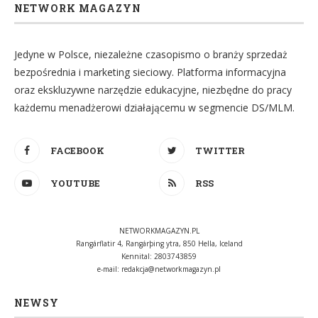
NETWORK MAGAZYN
Jedyne w Polsce, niezależne czasopismo o branży sprzedaż
bezpośrednia i marketing sieciowy. Platforma informacyjna
oraz ekskluzywne narzędzie edukacyjne, niezbędne do pracy
każdemu menadżerowi działającemu w segmencie DS/MLM.
FACEBOOK
TWITTER
YOUTUBE
RSS
NETWORKMAGAZYN.PL
Rangárflatir 4, Rangárþing ytra, 850 Hella, Iceland
Kennital: 2803743859
e-mail:
redakcja@networkmagazyn.pl
NEWSY