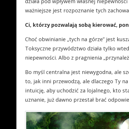
działa pod wpływem własnej niepewności
ważniejsze jest rozpoznanie tych zachowa
Ci, którzy pozwalają sobą kierować, po
Choć obwinianie „tych na górze” jest kus
Toksyczne przywództwo działa tylko wtedy,
niepewności. Albo z pragnienia „przynależ
Bo myśl centralna jest niewygodna, ale sz
to, jak inni przewodzą, ale dlaczego Ty n
intuicję, aby uchodzić za lojalnego, kto s
uznanie, już dawno przestał brać odpowied