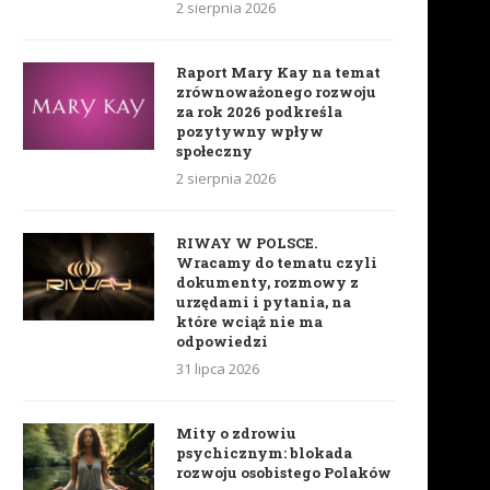
2 sierpnia 2026
Raport Mary Kay na temat
zrównoważonego rozwoju
za rok 2026 podkreśla
pozytywny wpływ
społeczny
2 sierpnia 2026
RIWAY W POLSCE.
Wracamy do tematu czyli
dokumenty, rozmowy z
urzędami i pytania, na
które wciąż nie ma
odpowiedzi
31 lipca 2026
Mity o zdrowiu
psychicznym: blokada
rozwoju osobistego Polaków