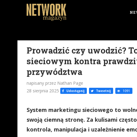
NE
Prowadzić czy uwodzić? T
sieciowym kontra prawdzi
przywództwa
napisany przez Nathan Page
28 sierpnia 2025
Udostępnij
Tweetnij
1091
System marketingu sieciowego to wolnoś
swoją ciemną stronę. Za kulisami często
kontrola, manipulacja i uzależnienie e