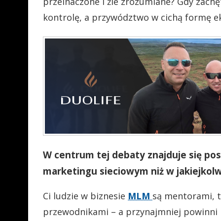
przeinaczone i źle zrozumiane? Gdy zachę
kontrolę, a przywództwo w cichą formę ek
W centrum tej debaty znajduje się post
marketingu sieciowym niż w jakiejkolwi
Ci ludzie w biznesie
MLM
są mentorami, t
przewodnikami – a przynajmniej powinni n