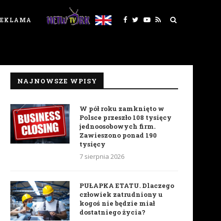
REKLAMA
NAJNOWSZE WPISY
W pół roku zamknięto w
Polsce przeszło 108 tysięcy
jednoosobowych firm.
Zawieszono ponad 190
tysięcy
7 sierpnia 2026
PUŁAPKA ETATU. Dlaczego
człowiek zatrudniony u
kogoś nie będzie miał
dostatniego życia?