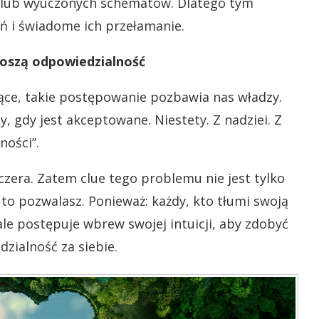
 lub wyuczonych schematów. Dlatego tym
ń i świadome ich przełamanie.
noszą odpowiedzialność
zące, takie postępowanie pozbawia nas władzy.
 gdy jest akceptowane. Niestety. Z nadziei. Z
ności”.
czera. Zatem clue tego problemu nie jest tylko
a to pozwalasz. Ponieważ: każdy, kto tłumi swoją
tale postępuje wbrew swojej intuicji, aby zdobyć
zialność za siebie.