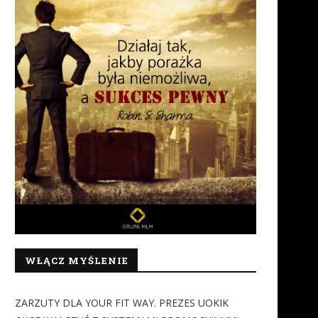
WŁĄCZ MYŚLENIE
ZARZUTY DLA YOUR FIT WAY. PREZES UOKIK