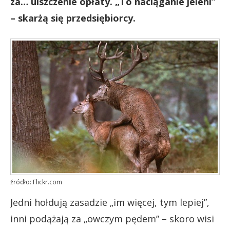
za… uiszczenie opłaty. „To naciąganie jeleni”
– skarżą się przedsiębiorcy.
źródło: Flickr.com
Jedni hołdują zasadzie „im więcej, tym lepiej”,
inni podążają za „owczym pędem” – skoro wisi