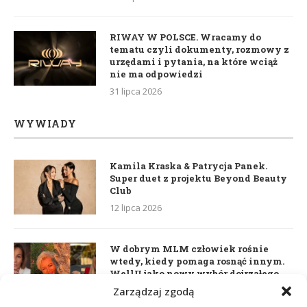
RIWAY W POLSCE. Wracamy do
tematu czyli dokumenty, rozmowy z
urzędami i pytania, na które wciąż
nie ma odpowiedzi
31 lipca 2026
WYWIADY
Kamila Kraska & Patrycja Panek.
Super duet z projektu Beyond Beauty
Club
12 lipca 2026
W dobrym MLM człowiek rośnie
wtedy, kiedy pomaga rosnąć innym.
WellU jako nowy wybór dojrzałego
lidera
Zarządzaj zgodą
2 czerwca 2026