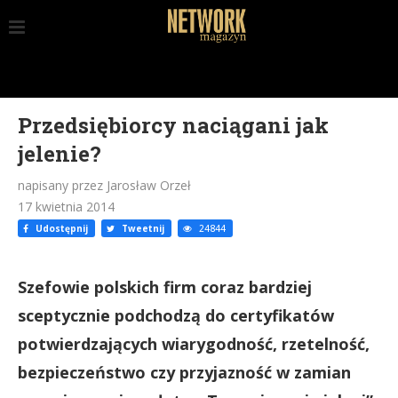
Przedsiębiorcy naciągani jak
jelenie?
napisany przez Jarosław Orzeł
17 kwietnia 2014
Udostępnij
Tweetnij
24844
Szefowie polskich firm coraz bardziej
sceptycznie podchodzą do certyfikatów
potwierdzających wiarygodność, rzetelność,
bezpieczeństwo czy przyjazność w zamian