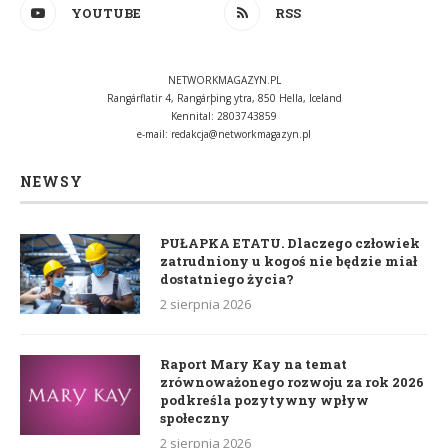
YOUTUBE
RSS
NETWORKMAGAZYN.PL
Rangárflatir 4, Rangárþing ytra, 850 Hella, Iceland
Kennital: 2803743859
e-mail:
redakcja@networkmagazyn.pl
NEWSY
PUŁAPKA ETATU. Dlaczego człowiek
zatrudniony u kogoś nie będzie miał
dostatniego życia?
2 sierpnia 2026
Raport Mary Kay na temat
zrównoważonego rozwoju za rok 2026
podkreśla pozytywny wpływ
społeczny
2 sierpnia 2026