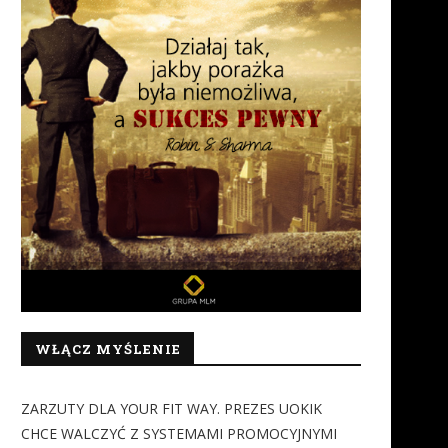
WŁĄCZ MYŚLENIE
Jak SMS-y wspierają
Sportowcy obalają mit, że t
organizacyjnie i finansowo
jeść mięso, aby...
ZARZUTY DLA YOUR FIT WAY. PREZES UOKIK
WOŚP?
21 listopada 2018
CHCE WALCZYĆ Z SYSTEMAMI PROMOCYJNYMI
10 stycznia 2019