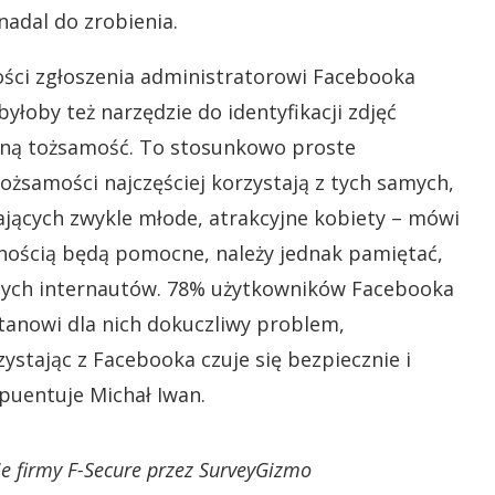
adal do zrobienia.
ości zgłoszenia administratorowi Facebooka
yłoby też narzędzie do identyfikacji zdjęć
jną tożsamość. To stosunkowo proste
ożsamości najczęściej korzystają z tych samych,
iających zwykle młode, atrakcyjne kobiety – mówi
wnością będą pomocne, należy jednak pamiętać,
amych internautów. 78% użytkowników Facebooka
stanowi dla nich dokuczliwy problem,
ystając z Facebooka czuje się bezpiecznie i
 puentuje Michał Iwan.
e firmy F-Secure przez SurveyGizmo