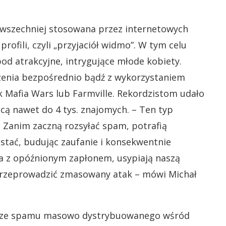
wszechniej stosowana przez internetowych
rofili, czyli „przyjaciół widmo”. W tym celu
od atrakcyjne, intrygujące młode kobiety.
szenia bezpośrednio bądź z wykorzystaniem
k Mafia Wars lub Farmville. Rekordzistom udało
cą nawet do 4 tys. znajomych. – Ten typ
 Zanim zaczną rozsyłać spam, potrafią
stać, budując zaufanie i konsekwentnie
ba z opóźnionym zapłonem, usypiają naszą
rzeprowadzić zmasowany atak – mówi Michał
ane ze spamu masowo dystrybuowanego wśród