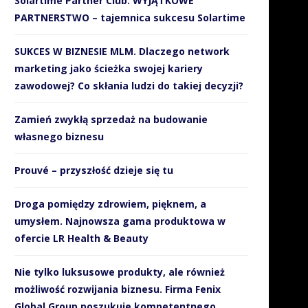
Solartime Partner Club. WYJĄTKOWE
PARTNERSTWO – tajemnica sukcesu Solartime
SUKCES W BIZNESIE MLM. Dlaczego network
marketing jako ścieżka swojej kariery
zawodowej? Co skłania ludzi do takiej decyzji?
Zamień zwykłą sprzedaż na budowanie
własnego biznesu
Prouvé – przyszłość dzieje się tu
Droga pomiędzy zdrowiem, pięknem, a
umysłem. Najnowsza gama produktowa w
ofercie LR Health & Beauty
Nie tylko luksusowe produkty, ale również
możliwość rozwijania biznesu. Firma Fenix
Global Group poszukuje kompetentnego