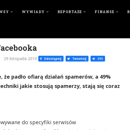
WSY
WYWIADY
REPORTAŻE
FINANSE
Facebooka
29 listopada 2010
Udostępnij
Tweetnij
694
 że padło ofiarą działań spamerów, a 49%
chniki jakie stosują spamerzy, stają się coraz
sowywane do specyfiki serwisów