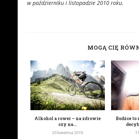
w październiku i listopadzie 2010 roku.
MOGĄ CIĘ RÓW
portali
Alkohol a rower – na zdrowie
Bodźce to 
wych
czy na...
decy
20 kwietnia 2019
1