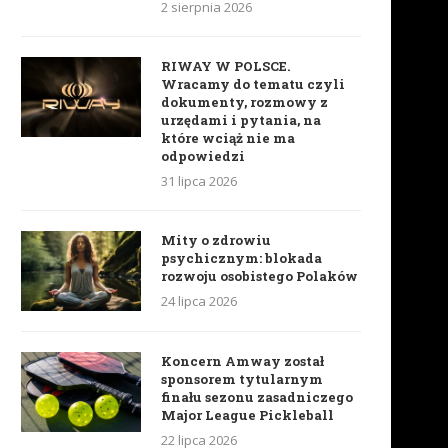
2 sierpnia 2026
RIWAY W POLSCE.
Wracamy do tematu czyli
dokumenty, rozmowy z
urzędami i pytania, na
które wciąż nie ma
odpowiedzi
31 lipca 2026
Mity o zdrowiu
psychicznym: blokada
rozwoju osobistego Polaków
24 lipca 2026
Koncern Amway został
sponsorem tytularnym
finału sezonu zasadniczego
Major League Pickleball
22 lipca 2026