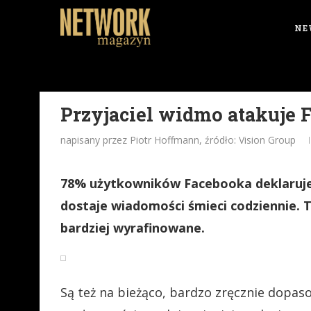
NE
Przyjaciel widmo atakuje 
napisany przez Piotr Hoffmann, źródło: Vision Group
78% użytkowników Facebooka deklaruje,
dostaje wiadomości śmieci codziennie. Te
bardziej wyrafinowane.
Są też na bieżąco, bardzo zręcznie dopa