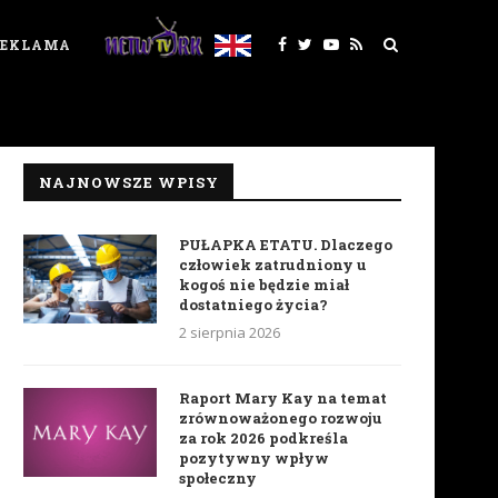
REKLAMA
NAJNOWSZE WPISY
PUŁAPKA ETATU. Dlaczego
człowiek zatrudniony u
kogoś nie będzie miał
dostatniego życia?
2 sierpnia 2026
Raport Mary Kay na temat
zrównoważonego rozwoju
za rok 2026 podkreśla
pozytywny wpływ
społeczny