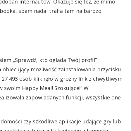
odobań internautów. Okazuje się też, że mimo
booka, spam nadal trafia tam na bardzo
słem „Sprawdź, kto ogląda Twój profil”
obiecujący możliwość zainstalowania przycisku
ż 27 493 osób kliknęło w groźny link z chwytliwym
 w swoim Happy Meal! Szokujące!” W
 realizowała zapowiadanych funkcji, wszystkie one
wiadomości czy szkodliwe aplikacje udające gry lub
ecznościowych narasta lawinowo, stanowiąc