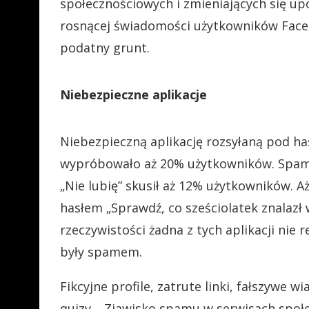
społecznościowych i zmieniających się up
rosnącej świadomości użytkowników Face
podatny grunt.
Niebezpieczne aplikacje
Niebezpieczną aplikację rozsyłaną pod ha
wypróbowało aż 20% użytkowników. Spam 
„Nie lubię” skusił aż 12% użytkowników. A
hasłem „Sprawdź, co sześciolatek znalazł
rzeczywistości żadna z tych aplikacji nie
były spamem.
Fikcyjne profile, zatrute linki, fałszywe 
quizy… Zjawisko spamu w serwisach społ