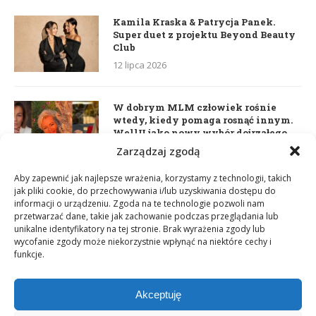
Kamila Kraska & Patrycja Panek.
Super duet z projektu Beyond Beauty
Club
12 lipca 2026
W dobrym MLM człowiek rośnie
wtedy, kiedy pomaga rosnąć innym.
WellU jako nowy wybór dojrzałego
lidera
Zarządzaj zgodą
2 czerwca 2026
Aby zapewnić jak najlepsze wrażenia, korzystamy z technologii, takich
jak pliki cookie, do przechowywania i/lub uzyskiwania dostępu do
informacji o urządzeniu. Zgoda na te technologie pozwoli nam
Daria Dudzik. Kocham Cię
przetwarzać dane, takie jak zachowanie podczas przeglądania lub
17 kwietnia 2026
unikalne identyfikatory na tej stronie. Brak wyrażenia zgody lub
wycofanie zgody może niekorzystnie wpłynąć na niektóre cechy i
funkcje.
Akceptuję