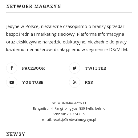
NETWORK MAGAZYN
Jedyne w Polsce, niezależne czasopismo o branży sprzedaż
bezpośrednia i marketing sieciowy. Platforma informacyjna
oraz ekskluzywne narzędzie edukacyjne, niezbędne do pracy
każdemu menadżerowi działającemu w segmencie DS/MLM.
FACEBOOK
TWITTER
YOUTUBE
RSS
NETWORKMAGAZYN.PL
Rangárflatir 4, Rangárþing ytra, 850 Hella, Iceland
Kennital: 2803743859
e-mail:
redakcja@networkmagazyn.pl
NEWSY