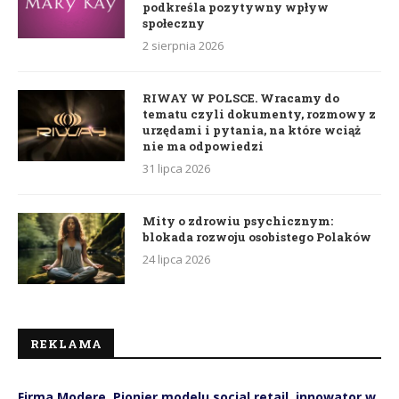
podkreśla pozytywny wpływ
społeczny
2 sierpnia 2026
RIWAY W POLSCE. Wracamy do
tematu czyli dokumenty, rozmowy z
urzędami i pytania, na które wciąż
nie ma odpowiedzi
31 lipca 2026
Mity o zdrowiu psychicznym:
blokada rozwoju osobistego Polaków
24 lipca 2026
REKLAMA
Firma Modere. Pionier modelu social retail, innowator w