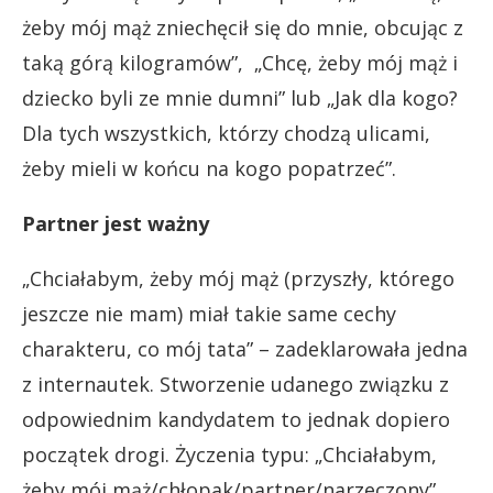
żeby mój mąż zniechęcił się do mnie, obcując z
taką górą kilogramów”, „Chcę, żeby mój mąż i
dziecko byli ze mnie dumni” lub „Jak dla kogo?
Dla tych wszystkich, którzy chodzą ulicami,
żeby mieli w końcu na kogo popatrzeć”.
Partner jest ważny
„Chciałabym, żeby mój mąż (przyszły, którego
jeszcze nie mam) miał takie same cechy
charakteru, co mój tata” – zadeklarowała jedna
z internautek. Stworzenie udanego związku z
odpowiednim kandydatem to jednak dopiero
początek drogi. Życzenia typu: „Chciałabym,
żeby mój mąż/chłopak/partner/narzeczony”