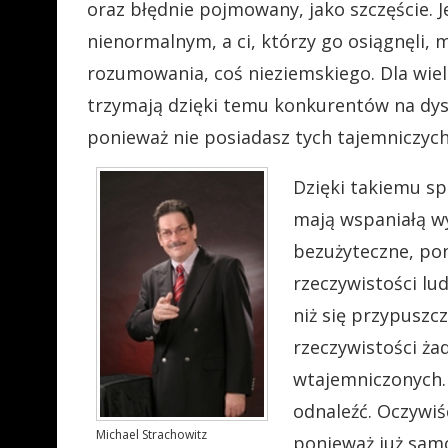
oraz błędnie pojmowany, jako szczęście. J
nienormalnym, a ci, którzy go osiągnęli,
rozumowania, coś nieziemskiego. Dla wiel
trzymają dzięki temu konkurentów na dys
ponieważ nie posiadasz tych tajemniczych
Dzięki takiemu spo
mają wspaniałą w
bezużyteczne, pon
rzeczywistości lu
niż się przypuszc
rzeczywistości ża
wtajemniczonych. 
odnaleźć. Oczywiś
Michael Strachowitz
ponieważ już samo