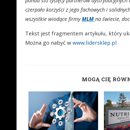
ponad sto tysięcy partnerów dystrybucyjnych 
czerpało korzyści z jego fachowych i solidny
wszystkie wiodące firmy
MLM
na świecie, do
Tekst jest fragmentem artykułu, który uk
Można go nabyć w
www.lidersklep.pl
MOGĄ CIĘ RÓW