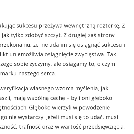
ukując sukcesu przeżywa wewnętrzną rozterkę. Z
 jak tylko zdobyć szczyt. Z drugiej zaś strony
zekonaniu, że nie uda im się osiągnąć sukcesu i
likt uniemożliwia osiągnięcie zwycięstwa. Tak
 czego sobie życzymy, ale osiągamy to, o czym
amarku naszego serca.
eryfikacja własnego wzorca myślenia, jak
aszli, mają wspólną cechę – byli oni głęboko
ętnościach. Głęboko wierzyli w powodzenie
o nie wystarczy. Jeżeli musi się to udać, musi
szność, trafność oraz w wartość przedsięwzięcia.