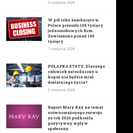
9 sierpnia 2026
W pół roku zamknięto w
Polsce przeszło 108 tysięcy
jednoosobowych firm.
Zawieszono ponad 190
tysięcy
7 sierpnia 2026
PUŁAPKA ETATU. Dlaczego
człowiek zatrudniony u
kogoś nie będzie miał
dostatniego życia?
2 sierpnia 2026
Raport Mary Kay na temat
zrównoważonego rozwoju
za rok 2026 podkreśla
pozytywny wpływ
społeczny