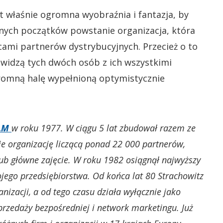
st właśnie ogromna wyobraźnia i fantazja, by
rnych początków powstanie organizacja, która
ami partnerów dystrybucyjnych. Przecież o to
e widzą tych dwóch osób z ich wszystkimi
gromną halę wypełnioną optymistycznie
LM
w roku 1977. W ciągu 5 lat zbudował razem ze
ie organizację liczącą ponad 22 000 partnerów,
lub główne zajęcie. W roku 1982 osiągnął najwyższy
jego przedsiębiorstwa. Od końca lat 80 Strachowitz
nizacji, a od tego czasu działa wyłącznie jako
sprzedaży bezpośredniej i network marketingu. Już