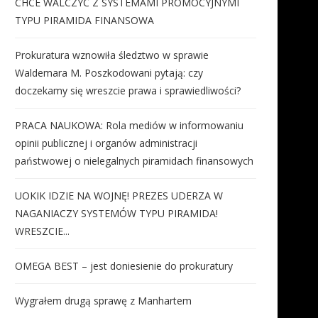
CHCE WALCZYĆ Z SYSTEMAMI PROMOCYJNYMI
TYPU PIRAMIDA FINANSOWA
PUŁAPKA ETATU. Dlaczego
Raport Mary Kay na tem
człowiek zatrudniony u kogoś
zrównoważonego rozwoju za
Prokuratura wznowiła śledztwo w sprawie
nie...
2 sierpnia 2026
Waldemara M. Poszkodowani pytają: czy
2 sierpnia 2026
doczekamy się wreszcie prawa i sprawiedliwości?
PRACA NAUKOWA: Rola mediów w informowaniu
opinii publicznej i organów administracji
państwowej o nielegalnych piramidach finansowych
UOKIK IDZIE NA WOJNĘ! PREZES UDERZA W
NAGANIACZY SYSTEMÓW TYPU PIRAMIDA!
WRESZCIE...
OMEGA BEST – jest doniesienie do prokuratury
Wygrałem drugą sprawę z Manhartem