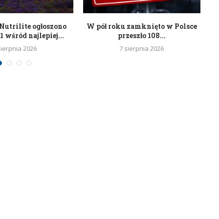
utrilite ogłoszono
W pół roku zamknięto w Polsce
 wśród najlepiej...
przeszło 108...
sierpnia 2026
7 sierpnia 2026