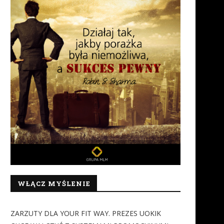
WŁĄCZ MYŚLENIE
ZARZUTY DLA YOUR FIT WAY. PREZES UOKIK