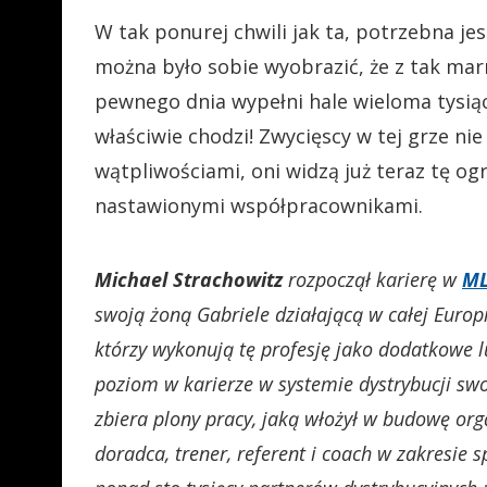
W tak ponurej chwili jak ta, potrzebna je
można było sobie wyobrazić, że z tak ma
pewnego dnia wypełni hale wieloma tysiąc
właściwie chodzi! Zwycięscy w tej grze ni
wątpliwościami, oni widzą już teraz tę o
nastawionymi współpracownikami.
Michael Strachowitz
rozpoczął karierę w
M
swoją żoną Gabriele działającą w całej Europ
którzy wykonują tę profesję jako dodatkowe 
poziom w karierze w systemie dystrybucji swo
zbiera plony pracy, jaką włożył w budowę orga
doradca, trener, referent i coach w zakresie 