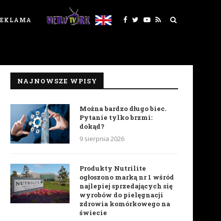
REKLAMA
NAJNOWSZE WPISY
Można bardzo długo biec.
Pytanie tylko brzmi:
dokąd?
9 sierpnia 2026
Produkty Nutrilite
ogłoszono marką nr 1 wśród
najlepiej sprzedających się
wyrobów do pielęgnacji
zdrowia komórkowego na
świecie