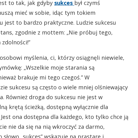
est to tak, jak gdyby
sukces
był czymś
 muszą mieć w sobie, idąc tym tokiem
u jest to bardzo praktyczne. Ludzie sukcesu
tans, zgodnie z mottem: „Nie próbuj tego,
 zdolności!”
sobowi myślenia, ci, którzy osiągnęli niewiele,
ymówkę: „Wszelkie moje starania są
ieważ brakuje mi tego czegoś.” W
dzie sukcesu są często o wiele mniej olśniewający
za. Również droga do sukcesu nie jest w
dną krętą ścieżką, dostępną wyłącznie dla
Jest ona dostępna dla każdego, kto tylko chce ją
cie nie da się na nią wkroczyć za darmo,
 słowo „sukces” wskazuje na prastare i