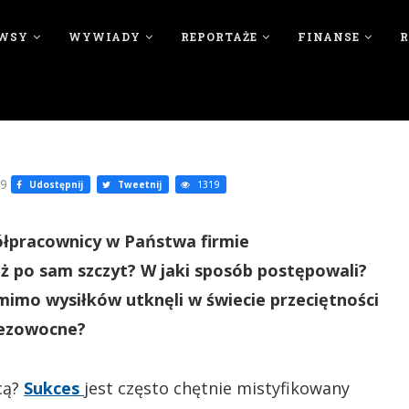
WSY
WYWIADY
REPORTAŻE
FINANSE
09
Udostępnij
Tweetnij
1319
półpracownicy w Państwa firmie
aż po sam szczyt? W jaki sposób postępowali?
 mimo wysiłków utknęli w świecie przeciętności
 bezowocne?
cą?
Sukces
jest często chętnie mistyfikowany