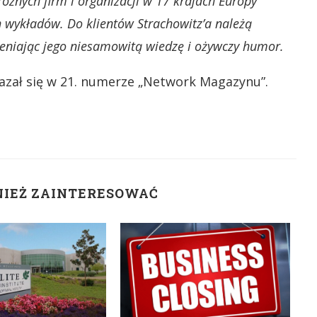
różnych firm i organizacji w 17 krajach Europy
ch wykładów. Do klientów Strachowitz’a należą
ceniając jego niesamowitą wiedzę i ożywczy humor.
azał się w 21. numerze „Network Magazynu”.
NIEŻ ZAINTERESOWAĆ