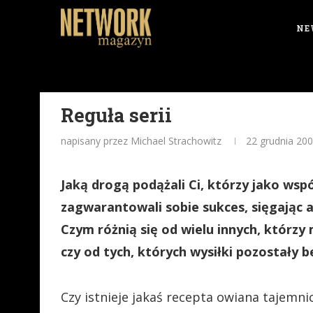
NE
Reguła serii
napisany przez Michael Strachowitz
22 grudnia 20
Jaką drogą podążali Ci, którzy jako ws
zagwarantowali sobie sukces, sięgając 
Czym różnią się od wielu innych, którzy
czy od tych, których wysiłki pozostały
Czy istnieje jakaś recepta owiana tajemni