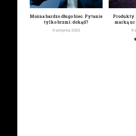
zwiększają
Można bardzo długo biec. Pytanie
Produkty N
skazówka
tylko brzmi: dokąd?
marką nr 1
9 sierpnia 2026
9 