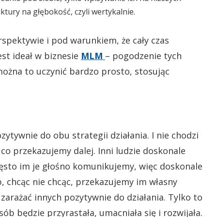
tury na głębokość, czyli wertykalnie.
spektywie i pod warunkiem, że cały czas
est ideał w biznesie
MLM
– pogodzenie tych
można to uczynić bardzo prosto, stosując
ytywnie do obu strategii działania. I nie chodzi
, co przekazujemy dalej. Inni ludzie doskonale
zęsto im je głośno komunikujemy, więc doskonale
, chcąc nie chcąc, przekazujemy im własny
zarażać innych pozytywnie do działania. Tylko to
b będzie przyrastała, umacniała się i rozwijała.