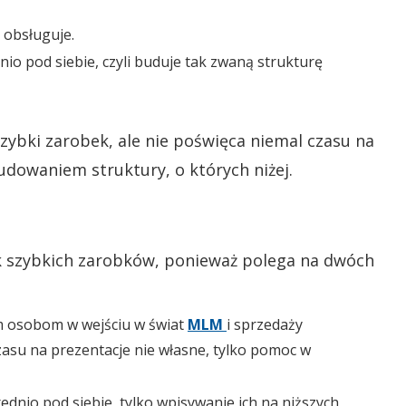
o obsługuje.
dnio pod siebie, czyli buduje tak zwaną strukturę
zybki zarobek, ale nie poświęca niemal czasu na
dowaniem struktury, o których niżej.
k szybkich zarobków, ponieważ polega na dwóch
m osobom w wejściu w świat
MLM
i sprzedaży
zasu na prezentacje nie własne, tylko pomoc w
dnio pod siebie, tylko wpisywanie ich na niższych