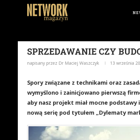
NE
SPRZEDAWANIE CZY BUDO
napisany przez Dr Maciej Waszczyk
13 września 2
Spory związane z technikami oraz zasad
wymyślono i zainicjowano pierwszą firmę
aby nasz projekt miał mocne podstawy i
nową serię pod tytułem „Dylematy mark