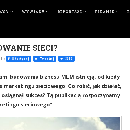
WSY
WYWIADY
REPORTAŻE
FINANSE
WANIE SIECI?
015
Udostępnij
Tweetnij
3352
ami budowania biznesu MLM istnieją, od kiedy
 marketingu sieciowego. Co robić, jak działać,
 osiągnął sukces? Tą publikacją rozpoczynamy
etingu sieciowego”.