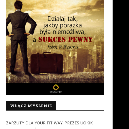
WŁĄCZ MYŚLENIE
ZARZUTY DLA YOUR FIT WAY. PREZES UOKIK