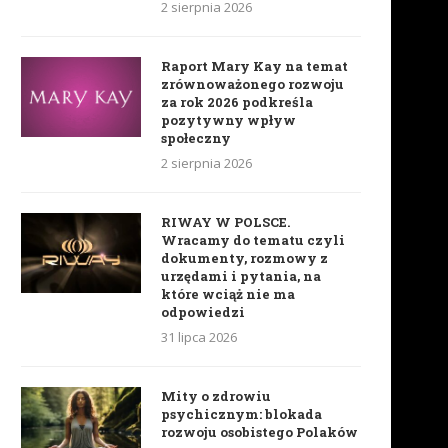
2 sierpnia 2026
Raport Mary Kay na temat
zrównoważonego rozwoju
za rok 2026 podkreśla
pozytywny wpływ
społeczny
2 sierpnia 2026
RIWAY W POLSCE.
Wracamy do tematu czyli
dokumenty, rozmowy z
urzędami i pytania, na
które wciąż nie ma
odpowiedzi
31 lipca 2026
Mity o zdrowiu
psychicznym: blokada
rozwoju osobistego Polaków