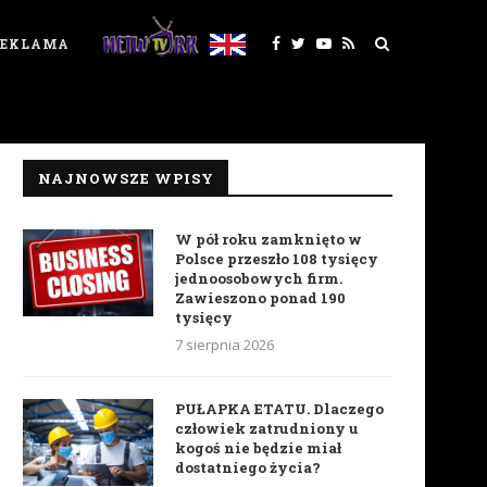
REKLAMA
NAJNOWSZE WPISY
W pół roku zamknięto w
Polsce przeszło 108 tysięcy
jednoosobowych firm.
Zawieszono ponad 190
tysięcy
7 sierpnia 2026
PUŁAPKA ETATU. Dlaczego
człowiek zatrudniony u
kogoś nie będzie miał
dostatniego życia?