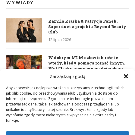
WYWIADY
Kamila Kraska & Patrycja Panek.
Super duet z projektu Beyond Beauty
Club
12 lipca 2026
W dobrym MLM człowiek rośnie
wtedy, kiedy pomaga rosnąć innym.
WellU jako nowy wybór dojrzałego
lidera
Zarządzaj zgodą
2 czerwca 2026
Aby zapewnić jak najlepsze wrażenia, korzystamy z technologii, takich
jak pliki cookie, do przechowywania i/lub uzyskiwania dostępu do
informacji o urządzeniu. Zgoda na te technologie pozwoli nam
Daria Dudzik. Kocham Cię
przetwarzać dane, takie jak zachowanie podczas przeglądania lub
17 kwietnia 2026
unikalne identyfikatory na tej stronie. Brak wyrażenia zgody lub
wycofanie zgody może niekorzystnie wpłynąć na niektóre cechy i
funkcje.