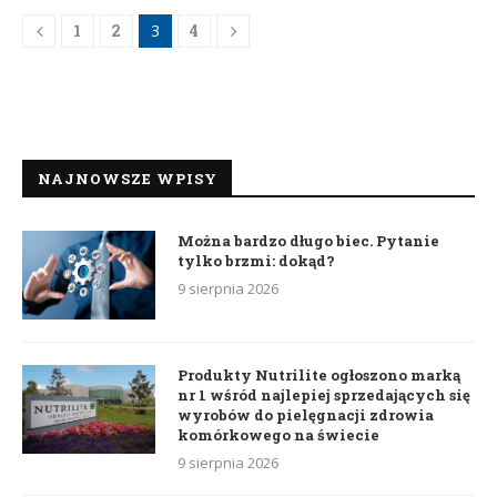
1
2
3
4
NAJNOWSZE WPISY
Można bardzo długo biec. Pytanie
tylko brzmi: dokąd?
9 sierpnia 2026
Produkty Nutrilite ogłoszono marką
nr 1 wśród najlepiej sprzedających się
wyrobów do pielęgnacji zdrowia
komórkowego na świecie
9 sierpnia 2026