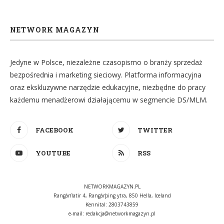
NETWORK MAGAZYN
Jedyne w Polsce, niezależne czasopismo o branży sprzedaż
bezpośrednia i marketing sieciowy. Platforma informacyjna
oraz ekskluzywne narzędzie edukacyjne, niezbędne do pracy
każdemu menadżerowi działającemu w segmencie DS/MLM.
FACEBOOK
TWITTER
YOUTUBE
RSS
NETWORKMAGAZYN.PL
Rangárflatir 4, Rangárþing ytra, 850 Hella, Iceland
Kennital: 2803743859
e-mail:
redakcja@networkmagazyn.pl