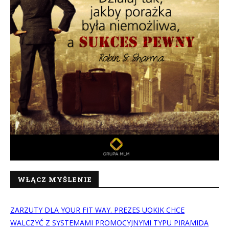
WŁĄCZ MYŚLENIE
ZARZUTY DLA YOUR FIT WAY. PREZES UOKIK CHCE
WALCZYĆ Z SYSTEMAMI PROMOCYJNYMI TYPU PIRAMIDA