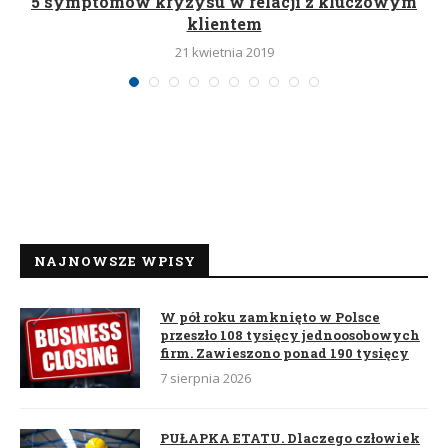
5 symptomów kryzysu w relacji z kluczowym
klientem
21 kwietnia 2019
NAJNOWSZE WPISY
W pół roku zamknięto w Polsce
przeszło 108 tysięcy jednoosobowych
firm. Zawieszono ponad 190 tysięcy
7 sierpnia 2026
PUŁAPKA ETATU. Dlaczego człowiek