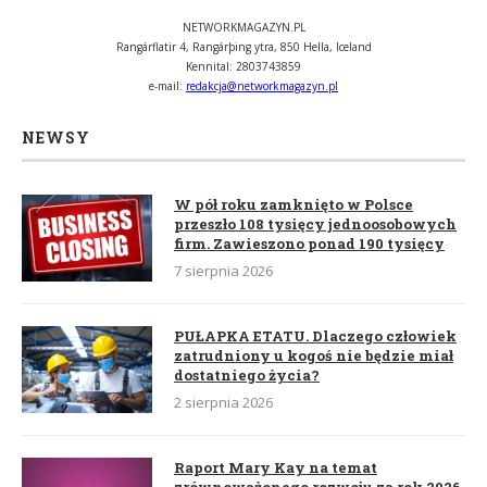
NETWORKMAGAZYN.PL
Rangárflatir 4, Rangárþing ytra, 850 Hella, Iceland
Kennital: 2803743859
e-mail:
redakcja@networkmagazyn.pl
NEWSY
W pół roku zamknięto w Polsce
przeszło 108 tysięcy jednoosobowych
firm. Zawieszono ponad 190 tysięcy
7 sierpnia 2026
PUŁAPKA ETATU. Dlaczego człowiek
zatrudniony u kogoś nie będzie miał
dostatniego życia?
2 sierpnia 2026
Raport Mary Kay na temat
zrównoważonego rozwoju za rok 2026