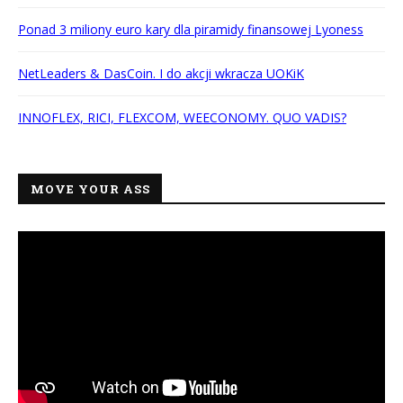
Ponad 3 miliony euro kary dla piramidy finansowej Lyoness
NetLeaders & DasCoin. I do akcji wkracza UOKiK
INNOFLEX, RICI, FLEXCOM, WEECONOMY. QUO VADIS?
MOVE YOUR ASS