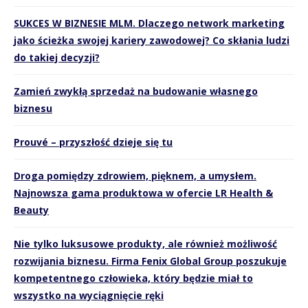
SUKCES W BIZNESIE MLM. Dlaczego network marketing
jako ścieżka swojej kariery zawodowej? Co skłania ludzi
do takiej decyzji?
Zamień zwykłą sprzedaż na budowanie własnego
biznesu
Prouvé – przyszłość dzieje się tu
Droga pomiędzy zdrowiem, pięknem, a umysłem.
Najnowsza gama produktowa w ofercie LR Health &
Beauty
Nie tylko luksusowe produkty, ale również możliwość
rozwijania biznesu. Firma Fenix Global Group poszukuje
kompetentnego człowieka, który będzie miał to
wszystko na wyciągnięcie ręki