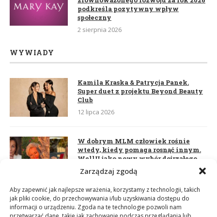
podkreśla pozytywny wpływ
społeczny
2 sierpnia 2026
WYWIADY
Kamila Kraska & Patrycja Panek.
Super duet z projektu Beyond Beauty
Club
12 lipca 2026
W dobrym MLM człowiek rośnie
wtedy, kiedy pomaga rosnąć innym.
WellU jako nowy wybór dojrzałego
lidera
Zarządzaj zgodą
2 czerwca 2026
Aby zapewnić jak najlepsze wrażenia, korzystamy z technologii, takich
jak pliki cookie, do przechowywania i/lub uzyskiwania dostępu do
informacji o urządzeniu. Zgoda na te technologie pozwoli nam
Daria Dudzik. Kocham Cię
przetwarzać dane, takie jak zachowanie podczas przeglądania lub