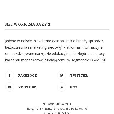
NETWORK MAGAZYN
Jedyne w Polsce, niezależne czasopismo o branży sprzedaż
bezpośrednia i marketing sieciowy. Platforma informacyjna
oraz ekskluzywne narzędzie edukacyjne, niezbędne do pracy
każdemu menadżerowi działającemu w segmencie DS/MLM.
FACEBOOK
TWITTER
YOUTUBE
RSS
NETWORKMAGAZYN.PL
Rangárflatir 4, Rangárþing ytra, 850 Hella, Iceland
Kennital: 2803743859