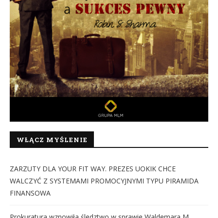
WŁĄCZ MYŚLENIE
ZARZUTY DLA YOUR FIT WAY. PREZES UOKIK CHCE
WALCZYĆ Z SYSTEMAMI PROMOCYJNYMI TYPU PIRAMIDA
FINANSOWA
Prokuratura wznowiła śledztwo w sprawie Waldemara M.