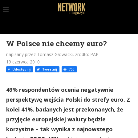
W Polsce nie chcemy euro?
napisany przez Tomasz Głowacki, źródło: PAP
19 czerwca 2010
Udostępnij
Tweetnij
753
49% respondentów ocenia negatywnie
perspektywę wejścia Polski do strefy euro. Z
kolei 41%. badanych jest przekonanych, że
przyjęcie europejskiej waluty będzie
korzystne – tak wynika z najnowszego