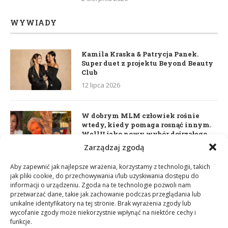
WYWIADY
Kamila Kraska & Patrycja Panek.
Super duet z projektu Beyond Beauty
Club
12 lipca 2026
W dobrym MLM człowiek rośnie
wtedy, kiedy pomaga rosnąć innym.
WellU jako nowy wybór dojrzałego
lidera
Zarządzaj zgodą
2 czerwca 2026
Aby zapewnić jak najlepsze wrażenia, korzystamy z technologii, takich
jak pliki cookie, do przechowywania i/lub uzyskiwania dostępu do
informacji o urządzeniu. Zgoda na te technologie pozwoli nam
Daria Dudzik. Kocham Cię
przetwarzać dane, takie jak zachowanie podczas przeglądania lub
17 kwietnia 2026
unikalne identyfikatory na tej stronie. Brak wyrażenia zgody lub
wycofanie zgody może niekorzystnie wpłynąć na niektóre cechy i
funkcje.