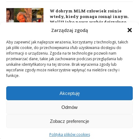
W dobrym MLM człowiek rośnie
wtedy, kiedy pomaga rosnąć innym.
WellU jako nowy wybór dojrzałego
lidera
Zarządzaj zgodą
2 czerwca 2026
Aby zapewnić jak najlepsze wrażenia, korzystamy z technologii, takich
jak pliki cookie, do przechowywania i/lub uzyskiwania dostępu do
informacji o urządzeniu. Zgoda na te technologie pozwoli nam
Daria Dudzik. Kocham Cię
przetwarzać dane, takie jak zachowanie podczas przeglądania lub
17 kwietnia 2026
unikalne identyfikatory na tej stronie. Brak wyrażenia zgody lub
wycofanie zgody może niekorzystnie wpłynąć na niektóre cechy i
funkcje.
Akceptuję
Odmów
Zobacz preferencje
Copyright © 2003-2025 Network Magazyn | Powered by
GT Media
World
Polityka plików cookies