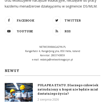
oraz ekskluzywne narzędzie edukacyjne, niezbędne do pracy
każdemu menadżerowi działającemu w segmencie DS/MLM.
FACEBOOK
TWITTER
YOUTUBE
RSS
NETWORKMAGAZYN.PL
Rangárflatir 4, Rangárþing ytra, 850 Hella, Iceland
Kennital: 2803743859
e-mail:
redakcja@networkmagazyn.pl
NEWSY
PUŁAPKA ETATU. Dlaczego człowiek
zatrudniony u kogoś nie będzie miał
dostatniego życia?
2 sierpnia 2026