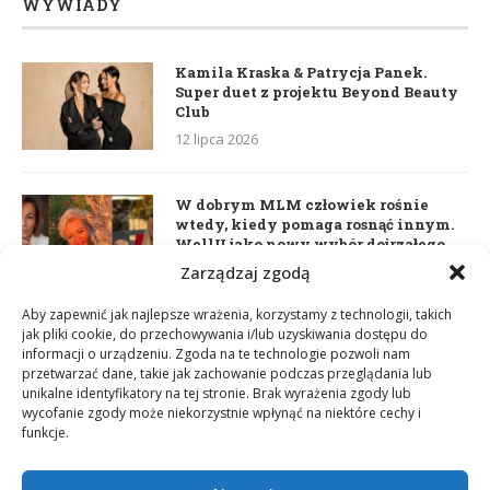
WYWIADY
Kamila Kraska & Patrycja Panek.
Super duet z projektu Beyond Beauty
Club
12 lipca 2026
W dobrym MLM człowiek rośnie
wtedy, kiedy pomaga rosnąć innym.
WellU jako nowy wybór dojrzałego
lidera
Zarządzaj zgodą
2 czerwca 2026
Aby zapewnić jak najlepsze wrażenia, korzystamy z technologii, takich
jak pliki cookie, do przechowywania i/lub uzyskiwania dostępu do
informacji o urządzeniu. Zgoda na te technologie pozwoli nam
Daria Dudzik. Kocham Cię
przetwarzać dane, takie jak zachowanie podczas przeglądania lub
17 kwietnia 2026
unikalne identyfikatory na tej stronie. Brak wyrażenia zgody lub
wycofanie zgody może niekorzystnie wpłynąć na niektóre cechy i
funkcje.