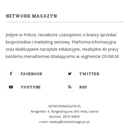
NETWORK MAGAZYN
Jedyne w Polsce, niezależne czasopismo o branży sprzedaż
bezpośrednia i marketing sieciowy. Platforma informacyjna
oraz ekskluzywne narzędzie edukacyjne, niezbędne do pracy
każdemu menadżerowi działającemu w segmencie DS/MLM.
FACEBOOK
TWITTER
YOUTUBE
RSS
NETWORKMAGAZYN.PL
Rangárflatir 4, Rangárþing ytra, 850 Hella, Iceland
Kennital: 2803743859
e-mail:
redakcja@networkmagazyn.pl