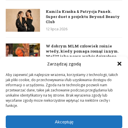
Kamila Kraska & Patrycja Panek.
Super duet z projektu Beyond Beauty
Club
12 lipca 2026
W dobrym MLM człowiek rośnie
wtedy, kiedy pomaga rosnąć innym.
WellU jako nowy wybór dojrzałego
lidera
Zarządzaj zgodą
2 czerwca 2026
Aby zapewnić jak najlepsze wrażenia, korzystamy z technologii, takich
jak pliki cookie, do przechowywania i/lub uzyskiwania dostępu do
informacji o urządzeniu. Zgoda na te technologie pozwoli nam
Daria Dudzik. Kocham Cię
przetwarzać dane, takie jak zachowanie podczas przeglądania lub
17 kwietnia 2026
unikalne identyfikatory na tej stronie. Brak wyrażenia zgody lub
wycofanie zgody może niekorzystnie wpłynąć na niektóre cechy i
funkcje.
Akceptuję