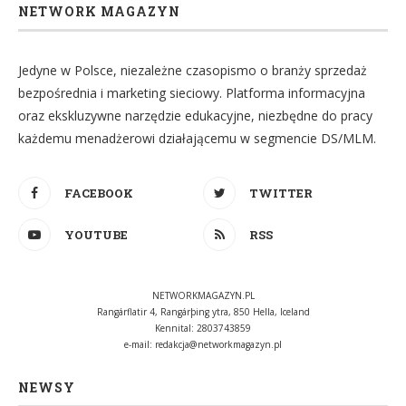
NETWORK MAGAZYN
Jedyne w Polsce, niezależne czasopismo o branży sprzedaż
bezpośrednia i marketing sieciowy. Platforma informacyjna
oraz ekskluzywne narzędzie edukacyjne, niezbędne do pracy
każdemu menadżerowi działającemu w segmencie DS/MLM.
FACEBOOK
TWITTER
YOUTUBE
RSS
NETWORKMAGAZYN.PL
Rangárflatir 4, Rangárþing ytra, 850 Hella, Iceland
Kennital: 2803743859
e-mail:
redakcja@networkmagazyn.pl
NEWSY