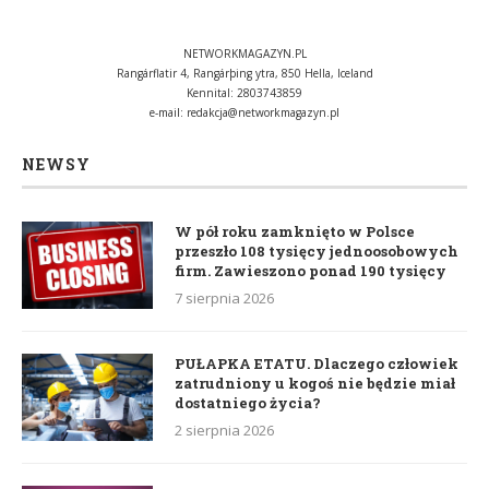
NETWORKMAGAZYN.PL
Rangárflatir 4, Rangárþing ytra, 850 Hella, Iceland
Kennital: 2803743859
e-mail:
redakcja@networkmagazyn.pl
NEWSY
W pół roku zamknięto w Polsce
przeszło 108 tysięcy jednoosobowych
firm. Zawieszono ponad 190 tysięcy
7 sierpnia 2026
PUŁAPKA ETATU. Dlaczego człowiek
zatrudniony u kogoś nie będzie miał
dostatniego życia?
2 sierpnia 2026