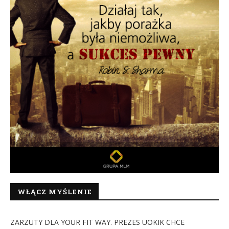
WŁĄCZ MYŚLENIE
ZARZUTY DLA YOUR FIT WAY. PREZES UOKIK CHCE