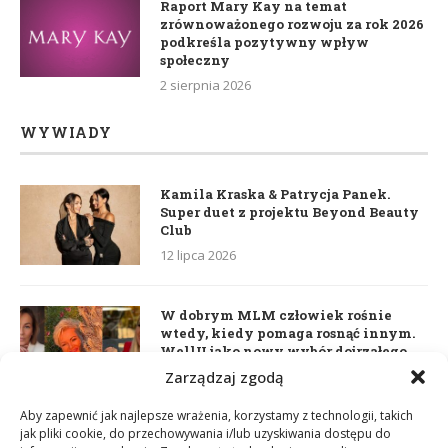
Raport Mary Kay na temat
zrównoważonego rozwoju za rok 2026
podkreśla pozytywny wpływ
społeczny
2 sierpnia 2026
WYWIADY
Kamila Kraska & Patrycja Panek.
Super duet z projektu Beyond Beauty
Club
12 lipca 2026
W dobrym MLM człowiek rośnie
wtedy, kiedy pomaga rosnąć innym.
WellU jako nowy wybór dojrzałego
lidera
Zarządzaj zgodą
2 czerwca 2026
Aby zapewnić jak najlepsze wrażenia, korzystamy z technologii, takich
jak pliki cookie, do przechowywania i/lub uzyskiwania dostępu do