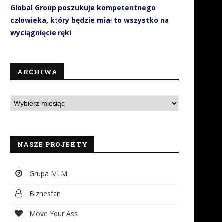
Global Group poszukuje kompetentnego
człowieka, który będzie miał to wszystko na
wyciągnięcie ręki
ARCHIWA
NASZE PROJEKTY
Grupa MLM
Jak SMS-y wspierają
Sportowcy obalają mit, że t
organizacyjnie i finansowo
jeść mięso, aby...
Biznesfan
WOŚP?
21 listopada 2018
Move Your Ass
10 stycznia 2019