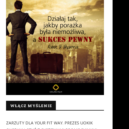
WŁĄCZ MYŚLENIE
ZARZUTY DLA YOUR FIT WAY. PREZES UOKIK