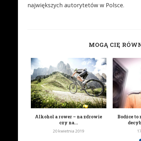
największych autorytetów w Polsce.
MOGĄ CIĘ RÓW
portali
Alkohol a rower – na zdrowie
Bodźce to 
wych
czy na...
decy
20 kwietnia 2019
1