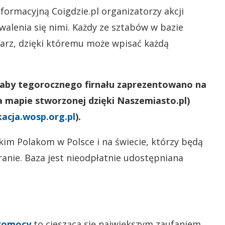
ormacyjną Coigdzie.pl organizatorzy akcji
alenia się nimi. Każdy ze sztabów w bazie
ularz, dzięki któremu może wpisać każdą
taby tegorocznego firnału zaprezentowano na
 mapie stworzonej dzięki Naszemiasto.pl)
acja.wosp.org.pl
).
kim Polakom w Polsce i na świecie, którzy będą
granie. Baza jest nieodpłatnie udostępniana
 Pomocy
to ciesząca się największym zaufaniem