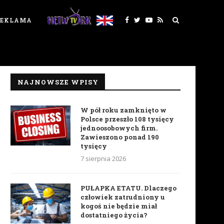
REKLAMA
NAJNOWSZE WPISY
W pół roku zamknięto w
Polsce przeszło 108 tysięcy
jednoosobowych firm.
Zawieszono ponad 190
tysięcy
7 sierpnia 2026
PUŁAPKA ETATU. Dlaczego
człowiek zatrudniony u
kogoś nie będzie miał
dostatniego życia?