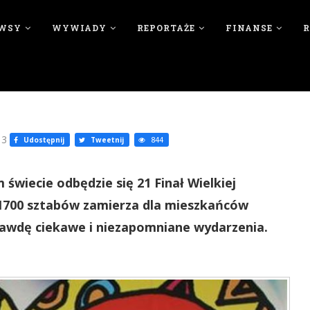
WSY
WYWIADY
REPORTAŻE
FINANSE
13
Udostępnij
Tweetnij
844
 świecie odbędzie się 21 Finał Wielkiej
 1700 sztabów zamierza dla mieszkańców
awdę ciekawe i niezapomniane wydarzenia.