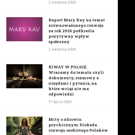
2 sierpnia 2026
Raport Mary Kay na temat
zrównoważonego rozwoju
za rok 2026 podkreśla
pozytywny wpływ
społeczny
2 sierpnia 2026
RIWAY W POLSCE.
Wracamy do tematu czyli
dokumenty, rozmowy z
urzędami i pytania, na
które wciąż nie ma
odpowiedzi
31 lipca 2026
Mity o zdrowiu
psychicznym: blokada
rozwoju osobistego Polaków