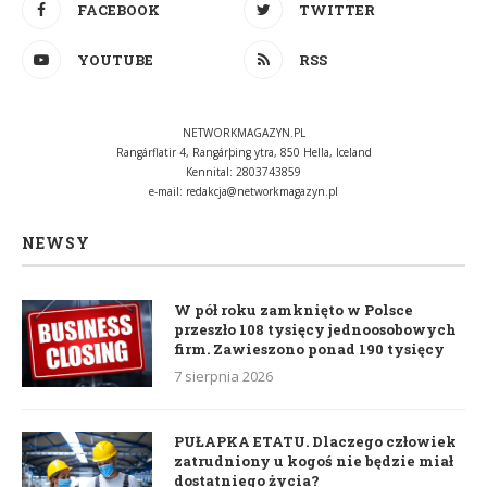
FACEBOOK
TWITTER
YOUTUBE
RSS
NETWORKMAGAZYN.PL
Rangárflatir 4, Rangárþing ytra, 850 Hella, Iceland
Kennital: 2803743859
e-mail:
redakcja@networkmagazyn.pl
NEWSY
W pół roku zamknięto w Polsce
przeszło 108 tysięcy jednoosobowych
firm. Zawieszono ponad 190 tysięcy
7 sierpnia 2026
PUŁAPKA ETATU. Dlaczego człowiek
zatrudniony u kogoś nie będzie miał
dostatniego życia?