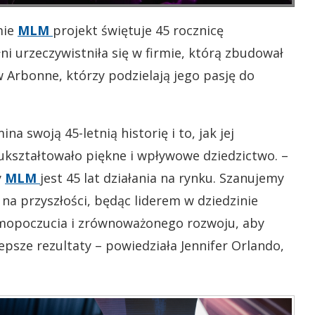
mie
MLM
projekt świętuje 45 rocznicę
ełni urzeczywistniła się w firmie, którą zbudował
w Arbonne, którzy podzielają jego pasję do
na swoją 45-letnią historię i to, jak jej
ukształtowało piękne i wpływowe dziedzictwo. –
y
MLM
jest 45 lat działania na rynku. Szanujemy
 na przyszłości, będąc liderem w dziedzinie
samopoczucia i zrównoważonego rozwoju, aby
psze rezultaty – powiedziała Jennifer Orlando,