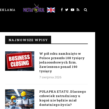
REKLAMA
NAJNOWSZE WPISY
W pół roku zamknięto w
Polsce przeszło 108 tysięcy
jednoosobowych firm.
Zawieszono ponad 190
tysięcy
7 sierpnia 2026
PUŁAPKA ETATU. Dlaczego
człowiek zatrudniony u
kogoś nie będzie miał
dostatniego życia?