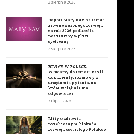
2 sierpnia 2026
Raport Mary Kay na temat
zrównoważonego rozwoju
za rok 2026 podkreśla
pozytywny wpływ
społeczny
2 sierpnia 2026
RIWAY W POLSCE.
Wracamy do tematu czyli
dokumenty, rozmowy z
urzędami i pytania, na
które wciąż nie ma
odpowiedzi
31 lipca 2026
Mity o zdrowiu
psychicznym: blokada
rozwoju osobistego Polaków