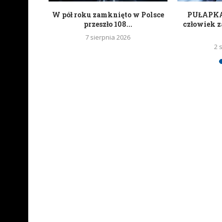
ań czyli
W pół roku zamknięto w Polsce
PUŁAPKA 
kartonowi
przeszło 108...
człowiek z
7 sierpnia 2026
2 