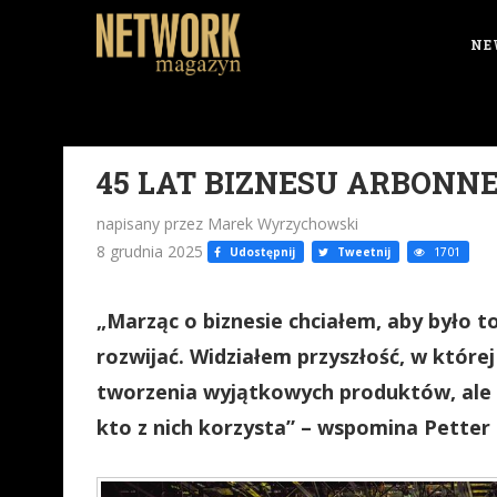
NE
45 LAT BIZNESU ARBONN
napisany przez Marek Wyrzychowski
8 grudnia 2025
Udostępnij
Tweetnij
1701
„Marząc o biznesie chciałem, aby było t
rozwijać. Widziałem przyszłość, w której
tworzenia wyjątkowych produktów, ale 
kto z nich korzysta” – wspomina Petter 