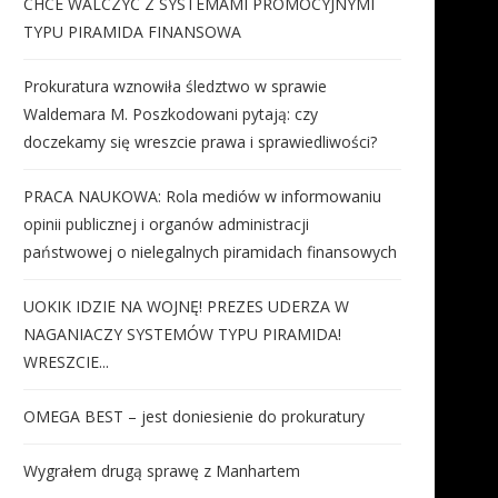
CHCE WALCZYĆ Z SYSTEMAMI PROMOCYJNYMI
TYPU PIRAMIDA FINANSOWA
IWAY W POLSCE. Wracamy do
Mity o zdrowiu psychiczn
tematu czyli dokumenty,...
blokada rozwoju osobiste
Polaków
31 lipca 2026
Prokuratura wznowiła śledztwo w sprawie
24 lipca 2026
Waldemara M. Poszkodowani pytają: czy
doczekamy się wreszcie prawa i sprawiedliwości?
PRACA NAUKOWA: Rola mediów w informowaniu
opinii publicznej i organów administracji
państwowej o nielegalnych piramidach finansowych
UOKIK IDZIE NA WOJNĘ! PREZES UDERZA W
NAGANIACZY SYSTEMÓW TYPU PIRAMIDA!
WRESZCIE...
OMEGA BEST – jest doniesienie do prokuratury
Wygrałem drugą sprawę z Manhartem