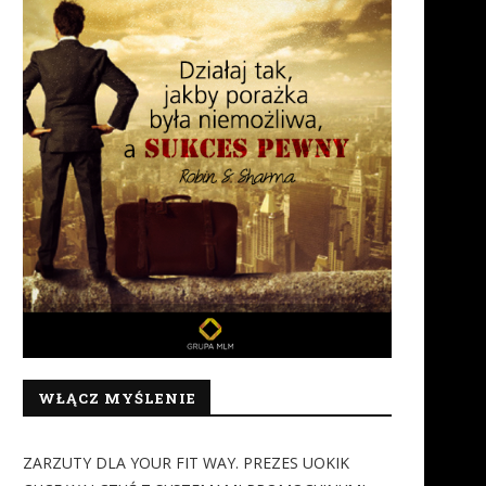
WŁĄCZ MYŚLENIE
ZARZUTY DLA YOUR FIT WAY. PREZES UOKIK