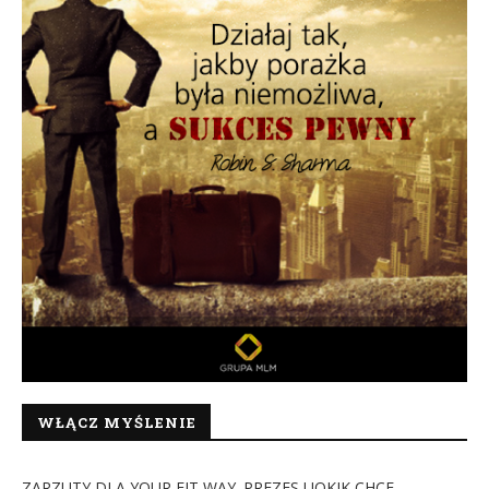
WŁĄCZ MYŚLENIE
ZARZUTY DLA YOUR FIT WAY. PREZES UOKIK CHCE