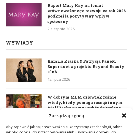
Raport Mary Kay na temat
zrównoważonego rozwoju za rok 2026
podkreśla pozytywny wpływ
społeczny
2 sierpnia 2026
WYWIADY
Kamila Kraska & Patrycja Panek.
Super duet z projektu Beyond Beauty
Club
12 lipca 2026
W dobrym MLM człowiek rośnie
wtedy, kiedy pomaga rosnąć innym.
WellU jako nowy wybór dojrzałego
lidera
Zarządzaj zgodą
2 czerwca 2026
Aby zapewnić jak najlepsze wrażenia, korzystamy z technologii, takich
jak pliki cookie, do przechowywania i/lub uzyskiwania dostępu do