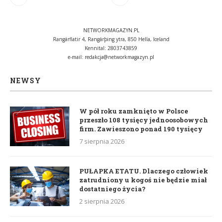
NETWORKMAGAZYN.PL
Rangárflatir 4, Rangárþing ytra, 850 Hella, Iceland
Kennital: 2803743859
e-mail:
redakcja@networkmagazyn.pl
NEWSY
W pół roku zamknięto w Polsce
przeszło 108 tysięcy jednoosobowych
firm. Zawieszono ponad 190 tysięcy
7 sierpnia 2026
PUŁAPKA ETATU. Dlaczego człowiek
zatrudniony u kogoś nie będzie miał
dostatniego życia?
2 sierpnia 2026