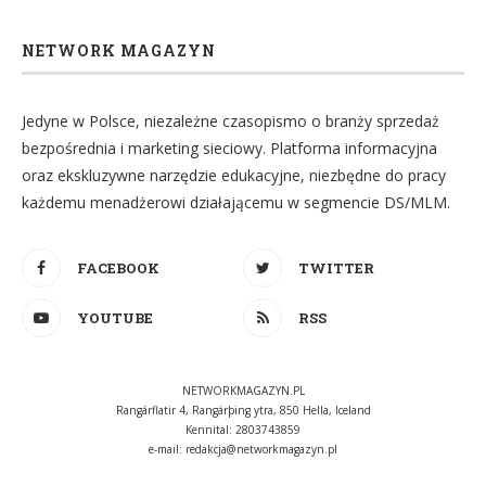
NETWORK MAGAZYN
Jedyne w Polsce, niezależne czasopismo o branży sprzedaż
bezpośrednia i marketing sieciowy. Platforma informacyjna
oraz ekskluzywne narzędzie edukacyjne, niezbędne do pracy
każdemu menadżerowi działającemu w segmencie DS/MLM.
FACEBOOK
TWITTER
YOUTUBE
RSS
NETWORKMAGAZYN.PL
Rangárflatir 4, Rangárþing ytra, 850 Hella, Iceland
Kennital: 2803743859
e-mail:
redakcja@networkmagazyn.pl