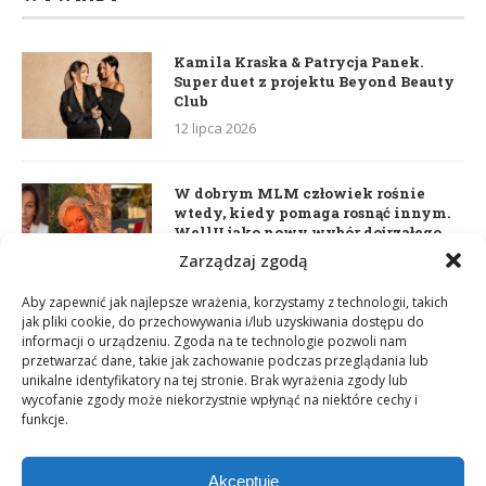
Kamila Kraska & Patrycja Panek.
Super duet z projektu Beyond Beauty
Club
12 lipca 2026
W dobrym MLM człowiek rośnie
wtedy, kiedy pomaga rosnąć innym.
WellU jako nowy wybór dojrzałego
lidera
Zarządzaj zgodą
2 czerwca 2026
Aby zapewnić jak najlepsze wrażenia, korzystamy z technologii, takich
jak pliki cookie, do przechowywania i/lub uzyskiwania dostępu do
informacji o urządzeniu. Zgoda na te technologie pozwoli nam
Daria Dudzik. Kocham Cię
przetwarzać dane, takie jak zachowanie podczas przeglądania lub
17 kwietnia 2026
unikalne identyfikatory na tej stronie. Brak wyrażenia zgody lub
wycofanie zgody może niekorzystnie wpłynąć na niektóre cechy i
funkcje.
Akceptuję