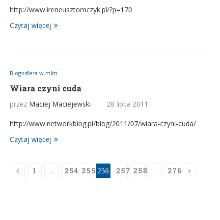
http://www.ireneusztomczyk.pl/?p=170
Czytaj więcej
Blogosfera w mlm
Wiara czyni cuda
przez
Maciej Maciejewski
28 lipca 2011
http://www.networkblog.pl/blog/2011/07/wiara-czyni-cuda/
Czytaj więcej
1
…
254
255
256
257
258
…
276