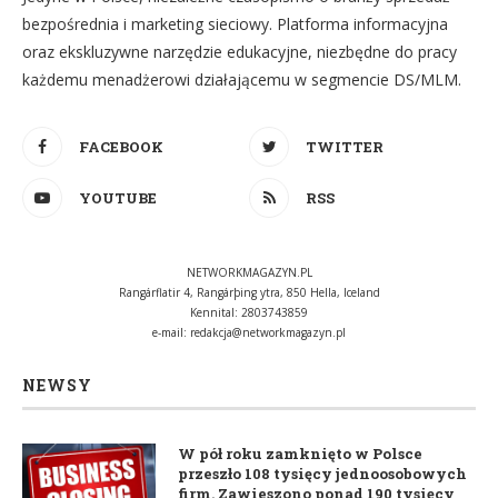
bezpośrednia i marketing sieciowy. Platforma informacyjna
oraz ekskluzywne narzędzie edukacyjne, niezbędne do pracy
każdemu menadżerowi działającemu w segmencie DS/MLM.
FACEBOOK
TWITTER
YOUTUBE
RSS
NETWORKMAGAZYN.PL
Rangárflatir 4, Rangárþing ytra, 850 Hella, Iceland
Kennital: 2803743859
e-mail:
redakcja@networkmagazyn.pl
NEWSY
W pół roku zamknięto w Polsce
przeszło 108 tysięcy jednoosobowych
firm. Zawieszono ponad 190 tysięcy