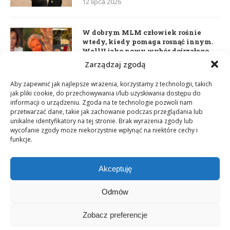
12 lipca 2026
W dobrym MLM człowiek rośnie
wtedy, kiedy pomaga rosnąć innym.
WellU jako nowy wybór dojrzałego
lidera
Zarządzaj zgodą
2 czerwca 2026
Aby zapewnić jak najlepsze wrażenia, korzystamy z technologii, takich
jak pliki cookie, do przechowywania i/lub uzyskiwania dostępu do
informacji o urządzeniu. Zgoda na te technologie pozwoli nam
Daria Dudzik. Kocham Cię
przetwarzać dane, takie jak zachowanie podczas przeglądania lub
17 kwietnia 2026
unikalne identyfikatory na tej stronie. Brak wyrażenia zgody lub
wycofanie zgody może niekorzystnie wpłynąć na niektóre cechy i
funkcje.
Akceptuję
Odmów
Zobacz preferencje
Copyright © 2003-2025 Network Magazyn | Powered by
GT Media