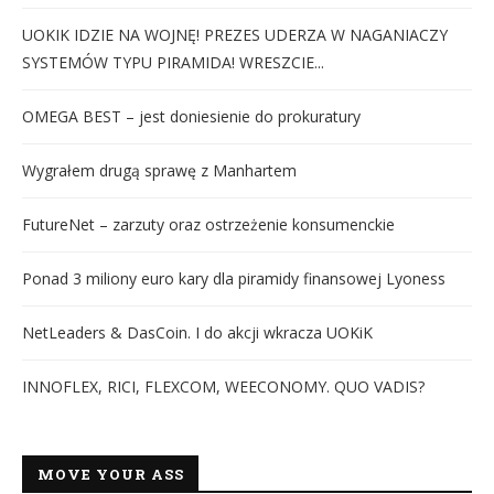
UOKIK IDZIE NA WOJNĘ! PREZES UDERZA W NAGANIACZY
SYSTEMÓW TYPU PIRAMIDA! WRESZCIE...
OMEGA BEST – jest doniesienie do prokuratury
Wygrałem drugą sprawę z Manhartem
FutureNet – zarzuty oraz ostrzeżenie konsumenckie
Ponad 3 miliony euro kary dla piramidy finansowej Lyoness
NetLeaders & DasCoin. I do akcji wkracza UOKiK
INNOFLEX, RICI, FLEXCOM, WEECONOMY. QUO VADIS?
MOVE YOUR ASS