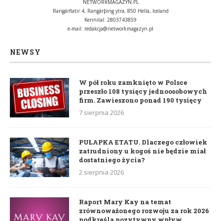
NETWORKMAGAZYN.PL
Rangárflatir 4, Rangárþing ytra, 850 Hella, Iceland
Kennital: 2803743859
e-mail:
redakcja@networkmagazyn.pl
NEWSY
W pół roku zamknięto w Polsce
przeszło 108 tysięcy jednoosobowych
firm. Zawieszono ponad 190 tysięcy
7 sierpnia 2026
PUŁAPKA ETATU. Dlaczego człowiek
zatrudniony u kogoś nie będzie miał
dostatniego życia?
2 sierpnia 2026
Raport Mary Kay na temat
zrównoważonego rozwoju za rok 2026
podkreśla pozytywny wpływ