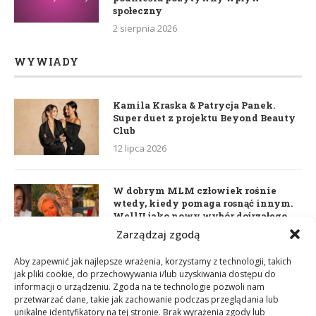
społeczny
2 sierpnia 2026
WYWIADY
Kamila Kraska & Patrycja Panek.
Super duet z projektu Beyond Beauty
Club
12 lipca 2026
W dobrym MLM człowiek rośnie
wtedy, kiedy pomaga rosnąć innym.
WellU jako nowy wybór dojrzałego
lidera
Zarządzaj zgodą
2 czerwca 2026
Aby zapewnić jak najlepsze wrażenia, korzystamy z technologii, takich
jak pliki cookie, do przechowywania i/lub uzyskiwania dostępu do
informacji o urządzeniu. Zgoda na te technologie pozwoli nam
Daria Dudzik. Kocham Cię
przetwarzać dane, takie jak zachowanie podczas przeglądania lub
17 kwietnia 2026
unikalne identyfikatory na tej stronie. Brak wyrażenia zgody lub