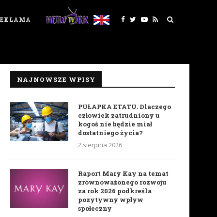
REKLAMA
NAJNOWSZE WPISY
PUŁAPKA ETATU. Dlaczego
człowiek zatrudniony u
kogoś nie będzie miał
dostatniego życia?
2 sierpnia 2026
Raport Mary Kay na temat
zrównoważonego rozwoju
za rok 2026 podkreśla
pozytywny wpływ
społeczny