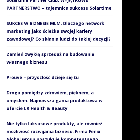
Solartime Partner Club. WYJĄTKOWE
PARTNERSTWO – tajemnica sukcesu Solartime
SUKCES W BIZNESIE MLM. Dlaczego network
marketing jako ścieżka swojej kariery
zawodowej? Co skłania ludzi do takiej decyzji?
Zamień zwykłą sprzedaż na budowanie
własnego biznesu
Prouvé – przyszłość dzieje się tu
Droga pomiędzy zdrowiem, pięknem, a
umysłem. Najnowsza gama produktowa w
ofercie LR Health & Beauty
Nie tylko luksusowe produkty, ale również
możliwość rozwijania biznesu. Firma Fenix
Global Group poszukuje kompetentnego