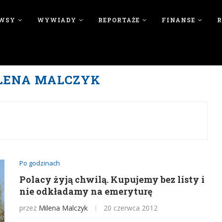
WSY
WYWIADY
REPORTAŻE
FINANSE
LENA MALCZYK
Po godzinach
Polacy żyją chwilą. Kupujemy bez listy i
nie odkładamy na emeryturę
przez
Milena Malczyk
20 czerwca 2012