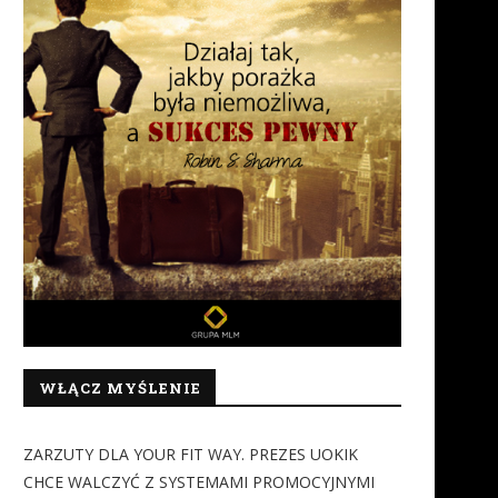
WŁĄCZ MYŚLENIE
ZARZUTY DLA YOUR FIT WAY. PREZES UOKIK
CHCE WALCZYĆ Z SYSTEMAMI PROMOCYJNYMI