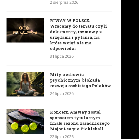
2 sierpnia 2026
RIWAY W POLSCE.
Wracamy do tematu czyli
dokumenty, rozmowy z
urzędami i pytania, na
które wciąż nie ma
odpowiedzi
31 lipca 2026
Mity o zdrowiu
psychicznym: blokada
rozwoju osobistego Polaków
24 lipca 2026
Koncern Amway został
sponsorem tytularnym
finału sezonu zasadniczego
Major League Pickleball
22 lipca 2026