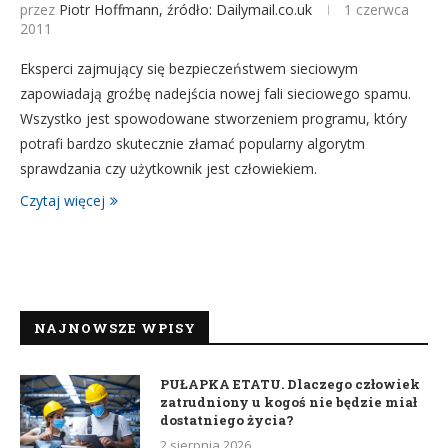
przez
Piotr Hoffmann, źródło: Dailymail.co.uk
1 czerwca
2011
Eksperci zajmujący się bezpieczeństwem sieciowym
zapowiadają groźbę nadejścia nowej fali sieciowego spamu.
Wszystko jest spowodowane stworzeniem programu, który
potrafi bardzo skutecznie złamać popularny algorytm
sprawdzania czy użytkownik jest człowiekiem.
Czytaj więcej
NAJNOWSZE WPISY
PUŁAPKA ETATU. Dlaczego człowiek
zatrudniony u kogoś nie będzie miał
dostatniego życia?
2 sierpnia 2026