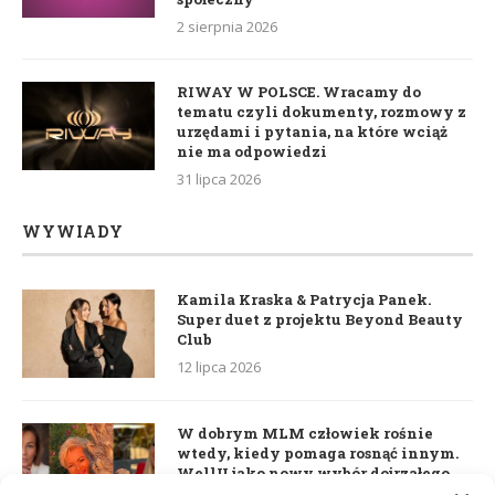
2 sierpnia 2026
RIWAY W POLSCE. Wracamy do
tematu czyli dokumenty, rozmowy z
urzędami i pytania, na które wciąż
nie ma odpowiedzi
31 lipca 2026
WYWIADY
Kamila Kraska & Patrycja Panek.
Super duet z projektu Beyond Beauty
Club
12 lipca 2026
W dobrym MLM człowiek rośnie
wtedy, kiedy pomaga rosnąć innym.
WellU jako nowy wybór dojrzałego
lidera