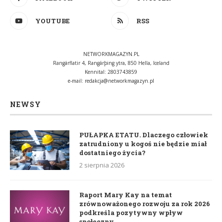
YOUTUBE
RSS
NETWORKMAGAZYN.PL
Rangárflatir 4, Rangárþing ytra, 850 Hella, Iceland
Kennital: 2803743859
e-mail:
redakcja@networkmagazyn.pl
NEWSY
PUŁAPKA ETATU. Dlaczego człowiek
zatrudniony u kogoś nie będzie miał
dostatniego życia?
2 sierpnia 2026
Raport Mary Kay na temat
zrównoważonego rozwoju za rok 2026
podkreśla pozytywny wpływ
społeczny