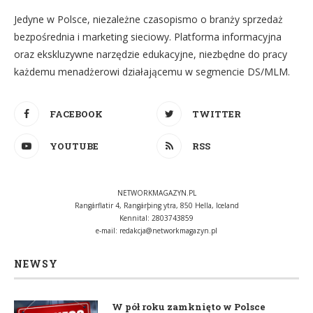
Jedyne w Polsce, niezależne czasopismo o branży sprzedaż
bezpośrednia i marketing sieciowy. Platforma informacyjna
oraz ekskluzywne narzędzie edukacyjne, niezbędne do pracy
każdemu menadżerowi działającemu w segmencie DS/MLM.
FACEBOOK
TWITTER
YOUTUBE
RSS
NETWORKMAGAZYN.PL
Rangárflatir 4, Rangárþing ytra, 850 Hella, Iceland
Kennital: 2803743859
e-mail:
redakcja@networkmagazyn.pl
NEWSY
W pół roku zamknięto w Polsce