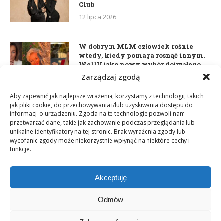
Club
12 lipca 2026
W dobrym MLM człowiek rośnie
wtedy, kiedy pomaga rosnąć innym.
WellU jako nowy wybór dojrzałego
lidera
Zarządzaj zgodą
2 czerwca 2026
Aby zapewnić jak najlepsze wrażenia, korzystamy z technologii, takich
jak pliki cookie, do przechowywania i/lub uzyskiwania dostępu do
informacji o urządzeniu. Zgoda na te technologie pozwoli nam
Daria Dudzik. Kocham Cię
przetwarzać dane, takie jak zachowanie podczas przeglądania lub
17 kwietnia 2026
unikalne identyfikatory na tej stronie. Brak wyrażenia zgody lub
wycofanie zgody może niekorzystnie wpłynąć na niektóre cechy i
funkcje.
Akceptuję
Odmów