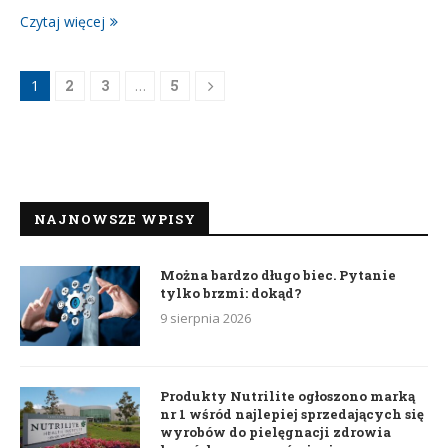
Czytaj więcej
1
2
3
…
5
NAJNOWSZE WPISY
Można bardzo długo biec. Pytanie
tylko brzmi: dokąd?
9 sierpnia 2026
Produkty Nutrilite ogłoszono marką
nr 1 wśród najlepiej sprzedających się
wyrobów do pielęgnacji zdrowia