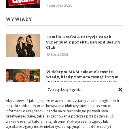
7 sierpnia 2026
WYWIADY
Kamila Kraska & Patrycja Panek.
Super duet z projektu Beyond Beauty
Club
12 lipca 2026
W dobrym MLM człowiek rośnie
wtedy, kiedy pomaga rosnąć innym.
WellU jako nowy wybór dojrzałego
lidera
Zarządzaj zgodą
2 czerwca 2026
Aby zapewnić jak najlepsze wrażenia, korzystamy z technologii, takich
jak pliki cookie, do przechowywania i/lub uzyskiwania dostępu do
informacji o urządzeniu. Zgoda na te technologie pozwoli nam
Daria Dudzik. Kocham Cię
przetwarzać dane, takie jak zachowanie podczas przeglądania lub
17 kwietnia 2026
unikalne identyfikatory na tej stronie. Brak wyrażenia zgody lub
wycofanie zgody może niekorzystnie wpłynąć na niektóre cechy i