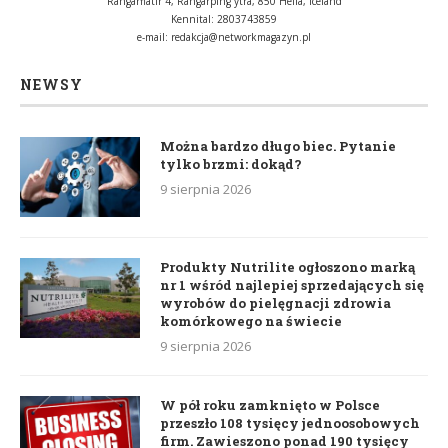
Rangárflatir 4, Rangárþing ytra, 850 Hella, Iceland
Kennital: 2803743859
e-mail:
redakcja@networkmagazyn.pl
NEWSY
Można bardzo długo biec. Pytanie
tylko brzmi: dokąd?
9 sierpnia 2026
Produkty Nutrilite ogłoszono marką
nr 1 wśród najlepiej sprzedających się
wyrobów do pielęgnacji zdrowia
komórkowego na świecie
9 sierpnia 2026
W pół roku zamknięto w Polsce
przeszło 108 tysięcy jednoosobowych
firm. Zawieszono ponad 190 tysięcy