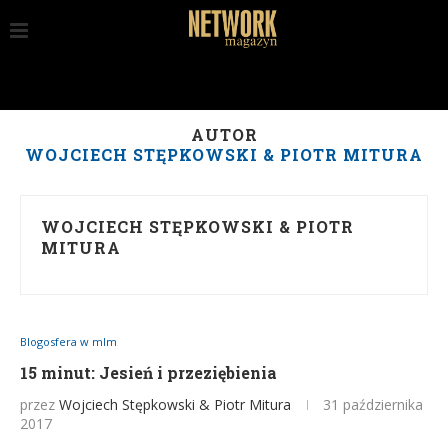
AUTOR
WOJCIECH STĘPKOWSKI & PIOTR MITURA
WOJCIECH STĘPKOWSKI & PIOTR
MITURA
Blogosfera w mlm
15 minut: Jesień i przeziębienia
przez
Wojciech Stępkowski & Piotr Mitura
31 października
2017