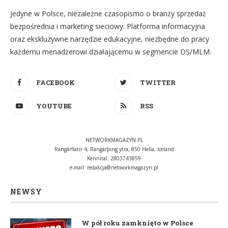
Jedyne w Polsce, niezależne czasopismo o branży sprzedaż
bezpośrednia i marketing sieciowy. Platforma informacyjna
oraz ekskluzywne narzędzie edukacyjne, niezbędne do pracy
każdemu menadżerowi działającemu w segmencie DS/MLM.
FACEBOOK
TWITTER
YOUTUBE
RSS
NETWORKMAGAZYN.PL
Rangárflatir 4, Rangárþing ytra, 850 Hella, Iceland
Kennital: 2803743859
e-mail:
redakcja@networkmagazyn.pl
NEWSY
W pół roku zamknięto w Polsce