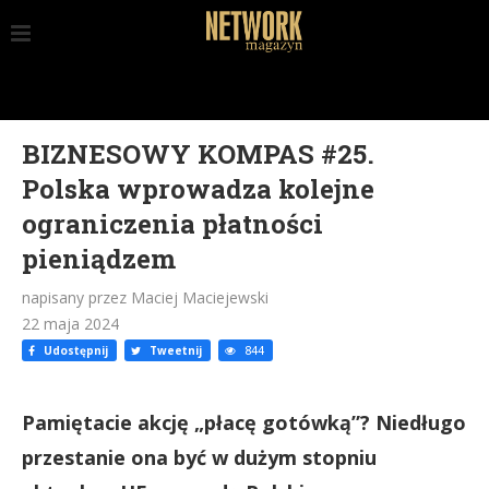
BIZNESOWY KOMPAS #25.
Polska wprowadza kolejne
ograniczenia płatności
pieniądzem
napisany przez Maciej Maciejewski
22 maja 2024
Udostępnij
Tweetnij
844
Pamiętacie akcję „płacę gotówką”? Niedługo
przestanie ona być w dużym stopniu