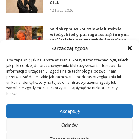
Club
12 lipca 2026
W dobrym MLM człowiek rośnie
wtedy, kiedy pomaga rosnąć innym.
WellU jako nowy wybór dojrzałego
lidera
Zarządzaj zgodą
2 czerwca 2026
Aby zapewnić jak najlepsze wrażenia, korzystamy z technologii, takich
jak pliki cookie, do przechowywania i/lub uzyskiwania dostępu do
informacji o urządzeniu. Zgoda na te technologie pozwoli nam
Daria Dudzik. Kocham Cię
przetwarzać dane, takie jak zachowanie podczas przeglądania lub
17 kwietnia 2026
unikalne identyfikatory na tej stronie. Brak wyrażenia zgody lub
wycofanie zgody może niekorzystnie wpłynąć na niektóre cechy i
funkcje.
Akceptuję
Odmów