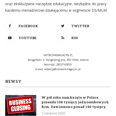
oraz ekskluzywne narzędzie edukacyjne, niezbędne do pracy
każdemu menadżerowi działającemu w segmencie DS/MLM.
FACEBOOK
TWITTER
YOUTUBE
RSS
NETWORKMAGAZYN.PL
Rangárflatir 4, Rangárþing ytra, 850 Hella, Iceland
Kennital: 2803743859
e-mail:
redakcja@networkmagazyn.pl
NEWSY
W pół roku zamknięto w Polsce
przeszło 108 tysięcy jednoosobowych
firm. Zawieszono ponad 190 tysięcy
7 sierpnia 2026