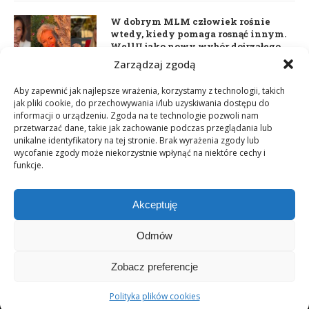
W dobrym MLM człowiek rośnie
wtedy, kiedy pomaga rosnąć innym.
WellU jako nowy wybór dojrzałego
lidera
Zarządzaj zgodą
2 czerwca 2026
Aby zapewnić jak najlepsze wrażenia, korzystamy z technologii, takich
jak pliki cookie, do przechowywania i/lub uzyskiwania dostępu do
informacji o urządzeniu. Zgoda na te technologie pozwoli nam
Daria Dudzik. Kocham Cię
przetwarzać dane, takie jak zachowanie podczas przeglądania lub
17 kwietnia 2026
unikalne identyfikatory na tej stronie. Brak wyrażenia zgody lub
wycofanie zgody może niekorzystnie wpłynąć na niektóre cechy i
funkcje.
Akceptuję
Odmów
Zobacz preferencje
Copyright © 2003-2025 Network Magazyn | Powered by
GT Media
World
Polityka plików cookies