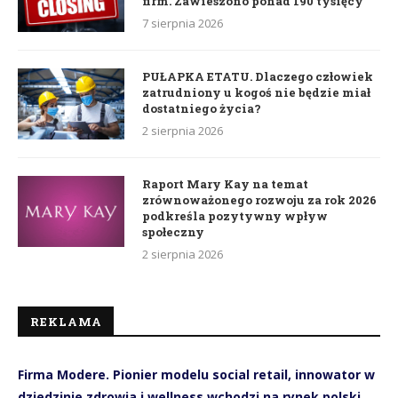
firm. Zawieszono ponad 190 tysięcy
7 sierpnia 2026
PUŁAPKA ETATU. Dlaczego człowiek
zatrudniony u kogoś nie będzie miał
dostatniego życia?
2 sierpnia 2026
Raport Mary Kay na temat
zrównoważonego rozwoju za rok 2026
podkreśla pozytywny wpływ
społeczny
2 sierpnia 2026
REKLAMA
Firma Modere. Pionier modelu social retail, innowator w
dziedzinie zdrowia i wellness wchodzi na rynek polski