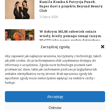
Kamila Kraska & Patrycja Panek.
Super duet z projektu Beyond Beauty
Club
12 lipca 2026
W dobrym MLM człowiek rośnie
wtedy, kiedy pomaga rosnąć innym.
WellU jako nowy wybór dojrzałego
lidera
Zarządzaj zgodą
2 czerwca 2026
Aby zapewnić jak najlepsze wrażenia, korzystamy z technologii, takich
jak pliki cookie, do przechowywania i/lub uzyskiwania dostępu do
informacji o urządzeniu. Zgoda na te technologie pozwoli nam
Daria Dudzik. Kocham Cię
przetwarzać dane, takie jak zachowanie podczas przeglądania lub
17 kwietnia 2026
unikalne identyfikatory na tej stronie. Brak wyrażenia zgody lub
wycofanie zgody może niekorzystnie wpłynąć na niektóre cechy i
funkcje.
Akceptuję
Odmów