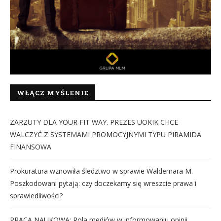
WŁĄCZ MYŚLENIE
ZARZUTY DLA YOUR FIT WAY. PREZES UOKIK CHCE
WALCZYĆ Z SYSTEMAMI PROMOCYJNYMI TYPU PIRAMIDA
FINANSOWA
Prokuratura wznowiła śledztwo w sprawie Waldemara M.
Poszkodowani pytają: czy doczekamy się wreszcie prawa i
sprawiedliwości?
PRACA NAUKOWA: Rola mediów w informowaniu opinii