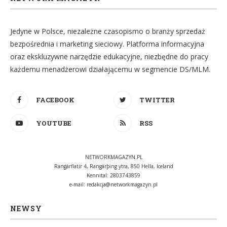
Jedyne w Polsce, niezależne czasopismo o branży sprzedaż
bezpośrednia i marketing sieciowy. Platforma informacyjna
oraz ekskluzywne narzędzie edukacyjne, niezbędne do pracy
każdemu menadżerowi działającemu w segmencie DS/MLM.
FACEBOOK
TWITTER
YOUTUBE
RSS
NETWORKMAGAZYN.PL
Rangárflatir 4, Rangárþing ytra, 850 Hella, Iceland
Kennital: 2803743859
e-mail:
redakcja@networkmagazyn.pl
NEWSY