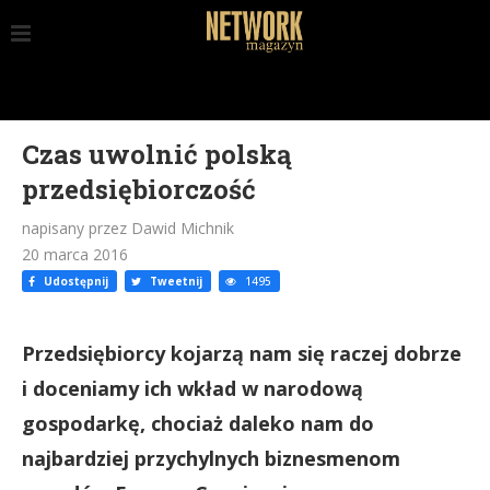
Czas uwolnić polską
przedsiębiorczość
napisany przez Dawid Michnik
20 marca 2016
Udostępnij
Tweetnij
1495
Przedsiębiorcy kojarzą nam się raczej dobrze
i doceniamy ich wkład w narodową
gospodarkę, chociaż daleko nam do
najbardziej przychylnych biznesmenom