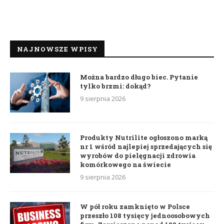
NAJNOWSZE WPISY
Można bardzo długo biec. Pytanie
tylko brzmi: dokąd?
9 sierpnia 2026
Produkty Nutrilite ogłoszono marką
nr 1 wśród najlepiej sprzedających się
wyrobów do pielęgnacji zdrowia
komórkowego na świecie
9 sierpnia 2026
W pół roku zamknięto w Polsce
przeszło 108 tysięcy jednoosobowych