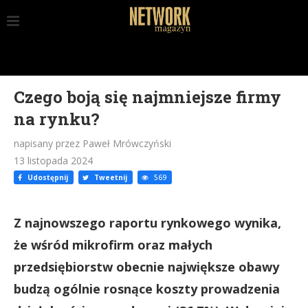
Czego boją się najmniejsze firmy
na rynku?
napisany przez Paweł Mrówczyński
13 listopada 2024
Udostępnij
Tweetnij
569
Z najnowszego raportu rynkowego wynika,
że wśród mikrofirm oraz małych
przedsiębiorstw obecnie największe obawy
budzą ogólnie rosnące koszty prowadzenia