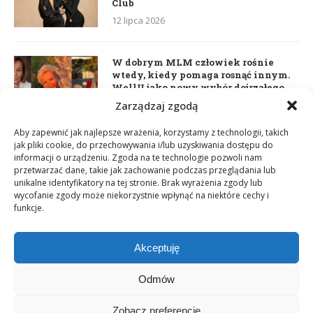
Club
12 lipca 2026
W dobrym MLM człowiek rośnie
wtedy, kiedy pomaga rosnąć innym.
WellU jako nowy wybór dojrzałego
lidera
Zarządzaj zgodą
2 czerwca 2026
Aby zapewnić jak najlepsze wrażenia, korzystamy z technologii, takich
jak pliki cookie, do przechowywania i/lub uzyskiwania dostępu do
informacji o urządzeniu. Zgoda na te technologie pozwoli nam
Daria Dudzik. Kocham Cię
przetwarzać dane, takie jak zachowanie podczas przeglądania lub
17 kwietnia 2026
unikalne identyfikatory na tej stronie. Brak wyrażenia zgody lub
wycofanie zgody może niekorzystnie wpłynąć na niektóre cechy i
funkcje.
Akceptuję
Odmów
Zobacz preferencje