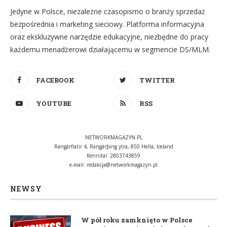
Jedyne w Polsce, niezależne czasopismo o branży sprzedaż
bezpośrednia i marketing sieciowy. Platforma informacyjna
oraz ekskluzywne narzędzie edukacyjne, niezbędne do pracy
każdemu menadżerowi działającemu w segmencie DS/MLM.
FACEBOOK
TWITTER
YOUTUBE
RSS
NETWORKMAGAZYN.PL
Rangárflatir 4, Rangárþing ytra, 850 Hella, Iceland
Kennital: 2803743859
e-mail:
redakcja@networkmagazyn.pl
NEWSY
W pół roku zamknięto w Polsce