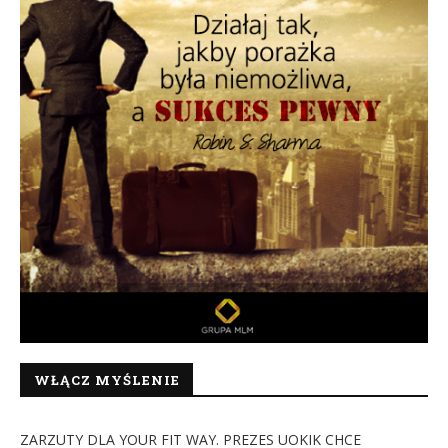
WŁĄCZ MYŚLENIE
ZARZUTY DLA YOUR FIT WAY. PREZES UOKIK CHCE