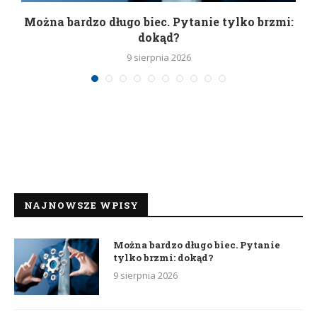
Można bardzo długo biec. Pytanie tylko brzmi:
P
dokąd?
9 sierpnia 2026
NAJNOWSZE WPISY
Można bardzo długo biec. Pytanie
tylko brzmi: dokąd?
9 sierpnia 2026