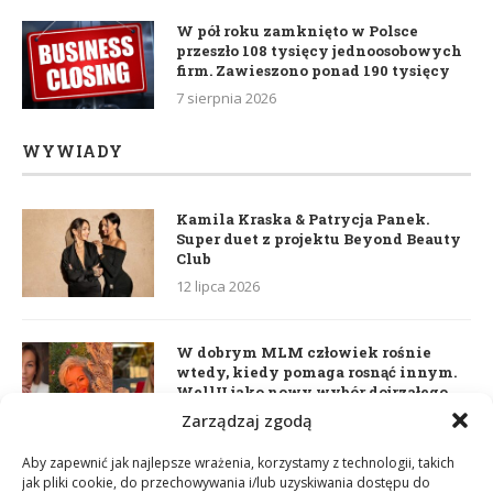
W pół roku zamknięto w Polsce
przeszło 108 tysięcy jednoosobowych
firm. Zawieszono ponad 190 tysięcy
7 sierpnia 2026
WYWIADY
Kamila Kraska & Patrycja Panek.
Super duet z projektu Beyond Beauty
Club
12 lipca 2026
W dobrym MLM człowiek rośnie
wtedy, kiedy pomaga rosnąć innym.
WellU jako nowy wybór dojrzałego
lidera
Zarządzaj zgodą
2 czerwca 2026
Aby zapewnić jak najlepsze wrażenia, korzystamy z technologii, takich
jak pliki cookie, do przechowywania i/lub uzyskiwania dostępu do