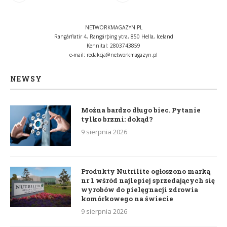
NETWORKMAGAZYN.PL
Rangárflatir 4, Rangárþing ytra, 850 Hella, Iceland
Kennital: 2803743859
e-mail:
redakcja@networkmagazyn.pl
NEWSY
Można bardzo długo biec. Pytanie
tylko brzmi: dokąd?
9 sierpnia 2026
Produkty Nutrilite ogłoszono marką
nr 1 wśród najlepiej sprzedających się
wyrobów do pielęgnacji zdrowia
komórkowego na świecie
9 sierpnia 2026