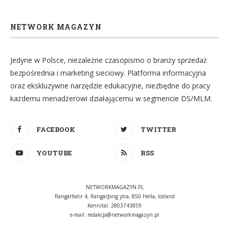
NETWORK MAGAZYN
Jedyne w Polsce, niezależne czasopismo o branży sprzedaż
bezpośrednia i marketing sieciowy. Platforma informacyjna
oraz ekskluzywne narzędzie edukacyjne, niezbędne do pracy
każdemu menadżerowi działającemu w segmencie DS/MLM.
FACEBOOK
TWITTER
YOUTUBE
RSS
NETWORKMAGAZYN.PL
Rangárflatir 4, Rangárþing ytra, 850 Hella, Iceland
Kennital: 2803743859
e-mail:
redakcja@networkmagazyn.pl