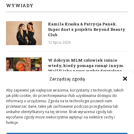
WYWIADY
Kamila Kraska & Patrycja Panek.
Super duet z projektu Beyond Beauty
Club
12 lipca 2026
W dobrym MLM człowiek rośnie
wtedy, kiedy pomaga rosnąć innym.
WellU jako nowy wybór dojrzałego
lidera
Zarządzaj zgodą
2 czerwca 2026
Aby zapewnić jak najlepsze wrażenia, korzystamy z technologii, takich
jak pliki cookie, do przechowywania i/lub uzyskiwania dostępu do
informacji o urządzeniu. Zgoda na te technologie pozwoli nam
Daria Dudzik. Kocham Cię
przetwarzać dane, takie jak zachowanie podczas przeglądania lub
17 kwietnia 2026
unikalne identyfikatory na tej stronie. Brak wyrażenia zgody lub
wycofanie zgody może niekorzystnie wpłynąć na niektóre cechy i
funkcje.