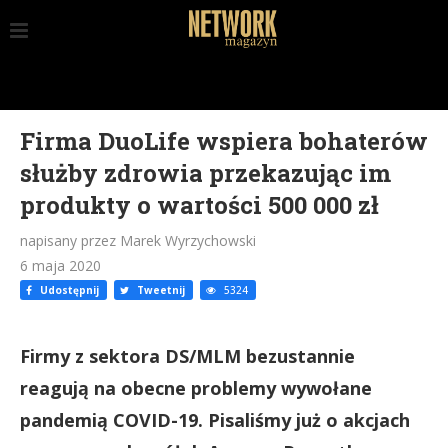
Firma DuoLife wspiera bohaterów
służby zdrowia przekazując im
produkty o wartości 500 000 zł
napisany przez Marek Wyrzychowski
6 maja 2020
Udostępnij
Tweetnij
5324
Firmy z sektora DS/MLM bezustannie
reagują na obecne problemy wywołane
pandemią COVID-19. Pisaliśmy już o akcjach