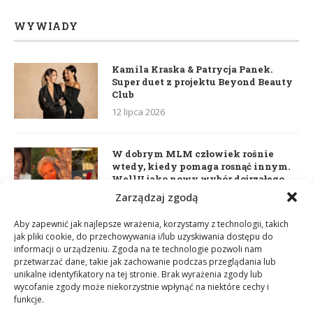
WYWIADY
Kamila Kraska & Patrycja Panek.
Super duet z projektu Beyond Beauty
Club
12 lipca 2026
W dobrym MLM człowiek rośnie
wtedy, kiedy pomaga rosnąć innym.
WellU jako nowy wybór dojrzałego
lidera
Zarządzaj zgodą
2 czerwca 2026
Aby zapewnić jak najlepsze wrażenia, korzystamy z technologii, takich
jak pliki cookie, do przechowywania i/lub uzyskiwania dostępu do
informacji o urządzeniu. Zgoda na te technologie pozwoli nam
Daria Dudzik. Kocham Cię
przetwarzać dane, takie jak zachowanie podczas przeglądania lub
17 kwietnia 2026
unikalne identyfikatory na tej stronie. Brak wyrażenia zgody lub
wycofanie zgody może niekorzystnie wpłynąć na niektóre cechy i
funkcje.