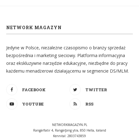
NETWORK MAGAZYN
Jedyne w Polsce, niezależne czasopismo o branży sprzedaż
bezpośrednia i marketing sieciowy. Platforma informacyjna
oraz ekskluzywne narzędzie edukacyjne, niezbędne do pracy
każdemu menadżerowi działającemu w segmencie DS/MLM.
FACEBOOK
TWITTER
YOUTUBE
RSS
NETWORKMAGAZYN.PL
Rangárflatir 4, Rangárþing ytra, 850 Hella, Iceland
Kennital: 2803743859