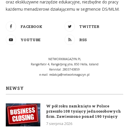
oraz ekskluzywne narzędzie edukacyjne, niezbędne do pracy
każdemu menadżerowi działającemu w segmencie DS/MLM.
FACEBOOK
TWITTER
YOUTUBE
RSS
NETWORKMAGAZYN.PL
Rangárflatir 4, Rangárþing ytra, 850 Hella, Iceland
Kennital: 2803743859
e-mail:
redakcja@networkmagazyn.pl
NEWSY
W pół roku zamknięto w Polsce
przeszło 108 tysięcy jednoosobowych
firm. Zawieszono ponad 190 tysięcy
7 sierpnia 2026