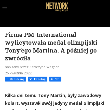
Firma PM-International
wylicytowała medal olimpijski
Tony’ego Martina. A później go
zwróciła
napisany przez Katarzyna Wagner
26 kwietnia 2022
Udostępnij
Tweetnij
985
Kilka dni temu Tony Martin, były zawodowy
kolarz, wystawił swój jedyny medal olimpijski