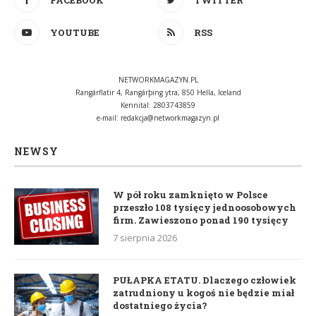
YOUTUBE
RSS
NETWORKMAGAZYN.PL
Rangárflatir 4, Rangárþing ytra, 850 Hella, Iceland
Kennital: 2803743859
e-mail:
redakcja@networkmagazyn.pl
NEWSY
W pół roku zamknięto w Polsce
przeszło 108 tysięcy jednoosobowych
firm. Zawieszono ponad 190 tysięcy
7 sierpnia 2026
PUŁAPKA ETATU. Dlaczego człowiek
zatrudniony u kogoś nie będzie miał
dostatniego życia?