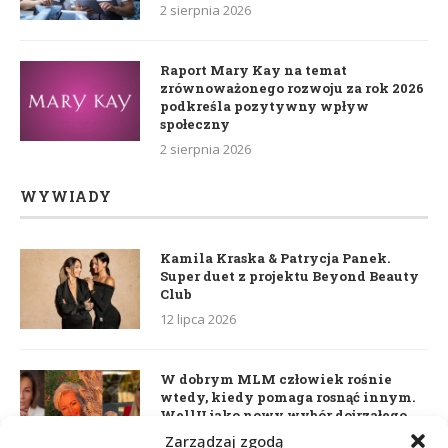
2 sierpnia 2026
Raport Mary Kay na temat
zrównoważonego rozwoju za rok 2026
podkreśla pozytywny wpływ
społeczny
2 sierpnia 2026
WYWIADY
Kamila Kraska & Patrycja Panek.
Super duet z projektu Beyond Beauty
Club
12 lipca 2026
W dobrym MLM człowiek rośnie
wtedy, kiedy pomaga rosnąć innym.
WellU jako nowy wybór dojrzałego
lidera
Zarządzaj zgodą