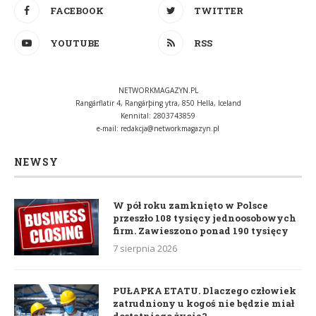
FACEBOOK
TWITTER
YOUTUBE
RSS
NETWORKMAGAZYN.PL
Rangárflatir 4, Rangárþing ytra, 850 Hella, Iceland
Kennital: 2803743859
e-mail:
redakcja@networkmagazyn.pl
NEWSY
W pół roku zamknięto w Polsce
przeszło 108 tysięcy jednoosobowych
firm. Zawieszono ponad 190 tysięcy
7 sierpnia 2026
PUŁAPKA ETATU. Dlaczego człowiek
zatrudniony u kogoś nie będzie miał