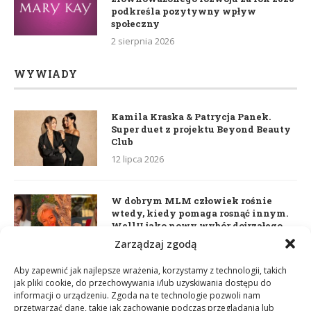
podkreśla pozytywny wpływ
społeczny
2 sierpnia 2026
WYWIADY
Kamila Kraska & Patrycja Panek.
Super duet z projektu Beyond Beauty
Club
12 lipca 2026
W dobrym MLM człowiek rośnie
wtedy, kiedy pomaga rosnąć innym.
WellU jako nowy wybór dojrzałego
lidera
Zarządzaj zgodą
2 czerwca 2026
Aby zapewnić jak najlepsze wrażenia, korzystamy z technologii, takich
jak pliki cookie, do przechowywania i/lub uzyskiwania dostępu do
informacji o urządzeniu. Zgoda na te technologie pozwoli nam
Daria Dudzik. Kocham Cię
przetwarzać dane, takie jak zachowanie podczas przeglądania lub