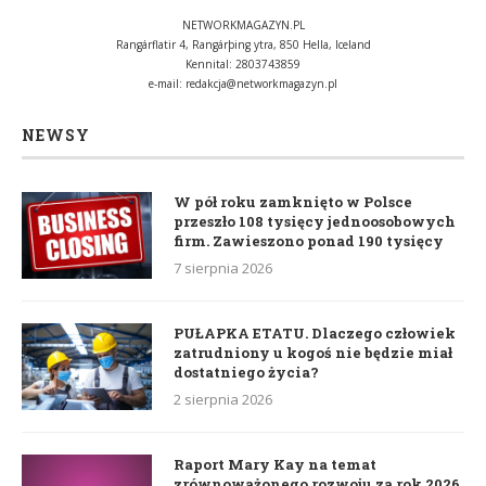
NETWORKMAGAZYN.PL
Rangárflatir 4, Rangárþing ytra, 850 Hella, Iceland
Kennital: 2803743859
e-mail:
redakcja@networkmagazyn.pl
NEWSY
W pół roku zamknięto w Polsce
przeszło 108 tysięcy jednoosobowych
firm. Zawieszono ponad 190 tysięcy
7 sierpnia 2026
PUŁAPKA ETATU. Dlaczego człowiek
zatrudniony u kogoś nie będzie miał
dostatniego życia?
2 sierpnia 2026
Raport Mary Kay na temat
zrównoważonego rozwoju za rok 2026