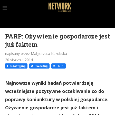
PARP: Ożywienie gospodarcze jest
już faktem
napisany przez Małgorzata Kazubska
20 stycznia 2014
Udostępnij
Tweetnij
1281
Najnowsze wyniki badań potwierdzają
wcześniejsze pozytywne oczekiwania co do
poprawy koniunktury w polskiej gospodarce.
Ożywienie gospodarcze jest już faktem i