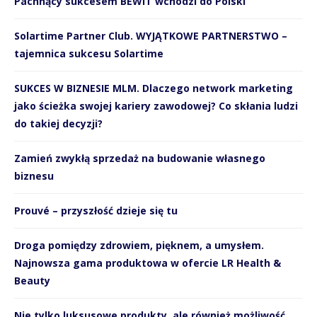
Pachnący sukcesem BEWIT wchodzi do Polski
Solartime Partner Club. WYJĄTKOWE PARTNERSTWO –
tajemnica sukcesu Solartime
SUKCES W BIZNESIE MLM. Dlaczego network marketing
jako ścieżka swojej kariery zawodowej? Co skłania ludzi
do takiej decyzji?
Zamień zwykłą sprzedaż na budowanie własnego
biznesu
Prouvé – przyszłość dzieje się tu
Droga pomiędzy zdrowiem, pięknem, a umysłem.
Najnowsza gama produktowa w ofercie LR Health &
Beauty
Nie tylko luksusowe produkty, ale również możliwość