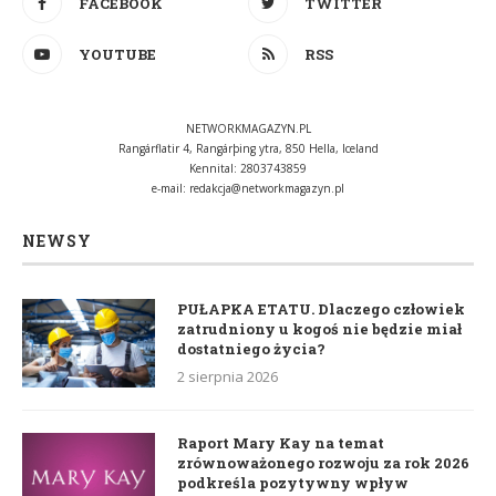
FACEBOOK
TWITTER
YOUTUBE
RSS
NETWORKMAGAZYN.PL
Rangárflatir 4, Rangárþing ytra, 850 Hella, Iceland
Kennital: 2803743859
e-mail:
redakcja@networkmagazyn.pl
NEWSY
PUŁAPKA ETATU. Dlaczego człowiek
zatrudniony u kogoś nie będzie miał
dostatniego życia?
2 sierpnia 2026
Raport Mary Kay na temat
zrównoważonego rozwoju za rok 2026
podkreśla pozytywny wpływ