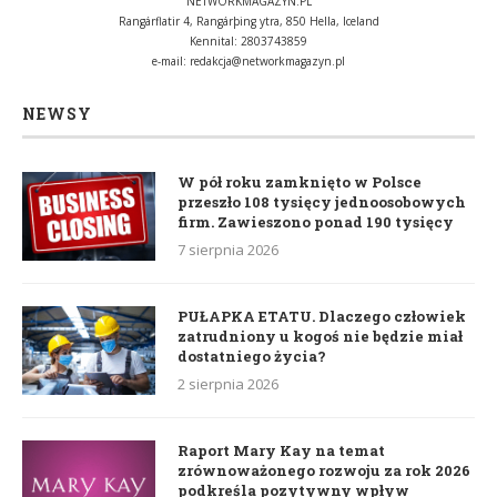
NETWORKMAGAZYN.PL
Rangárflatir 4, Rangárþing ytra, 850 Hella, Iceland
Kennital: 2803743859
e-mail:
redakcja@networkmagazyn.pl
NEWSY
W pół roku zamknięto w Polsce
przeszło 108 tysięcy jednoosobowych
firm. Zawieszono ponad 190 tysięcy
7 sierpnia 2026
PUŁAPKA ETATU. Dlaczego człowiek
zatrudniony u kogoś nie będzie miał
dostatniego życia?
2 sierpnia 2026
Raport Mary Kay na temat
zrównoważonego rozwoju za rok 2026
podkreśla pozytywny wpływ