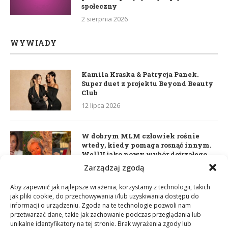
społeczny
2 sierpnia 2026
WYWIADY
Kamila Kraska & Patrycja Panek.
Super duet z projektu Beyond Beauty
Club
12 lipca 2026
W dobrym MLM człowiek rośnie
wtedy, kiedy pomaga rosnąć innym.
WellU jako nowy wybór dojrzałego
lidera
Zarządzaj zgodą
2 czerwca 2026
Aby zapewnić jak najlepsze wrażenia, korzystamy z technologii, takich
jak pliki cookie, do przechowywania i/lub uzyskiwania dostępu do
informacji o urządzeniu. Zgoda na te technologie pozwoli nam
Daria Dudzik. Kocham Cię
przetwarzać dane, takie jak zachowanie podczas przeglądania lub
17 kwietnia 2026
unikalne identyfikatory na tej stronie. Brak wyrażenia zgody lub