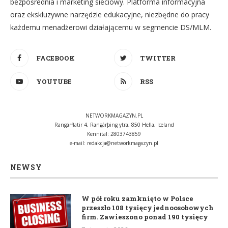
bezpośrednia i marketing sieciowy. Platforma informacyjna
oraz ekskluzywne narzędzie edukacyjne, niezbędne do pracy
każdemu menadżerowi działającemu w segmencie DS/MLM.
FACEBOOK
TWITTER
YOUTUBE
RSS
NETWORKMAGAZYN.PL
Rangárflatir 4, Rangárþing ytra, 850 Hella, Iceland
Kennital: 2803743859
e-mail:
redakcja@networkmagazyn.pl
NEWSY
W pół roku zamknięto w Polsce
przeszło 108 tysięcy jednoosobowych
firm. Zawieszono ponad 190 tysięcy