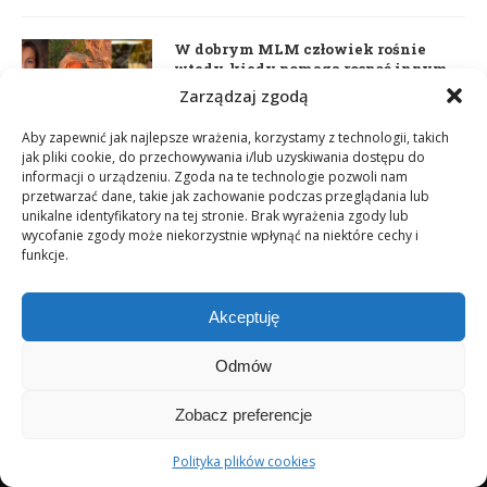
W dobrym MLM człowiek rośnie
wtedy, kiedy pomaga rosnąć innym.
WellU jako nowy wybór dojrzałego
Zarządzaj zgodą
lidera
2 czerwca 2026
Aby zapewnić jak najlepsze wrażenia, korzystamy z technologii, takich
jak pliki cookie, do przechowywania i/lub uzyskiwania dostępu do
informacji o urządzeniu. Zgoda na te technologie pozwoli nam
przetwarzać dane, takie jak zachowanie podczas przeglądania lub
Daria Dudzik. Kocham Cię
unikalne identyfikatory na tej stronie. Brak wyrażenia zgody lub
17 kwietnia 2026
wycofanie zgody może niekorzystnie wpłynąć na niektóre cechy i
funkcje.
Akceptuję
Odmów
Zobacz preferencje
Copyright © 2003-2025 Network Magazyn | Powered by
GT Media
Polityka plików cookies
World