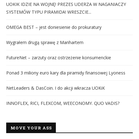
UOKIK IDZIE NA WOJNĘ! PREZES UDERZA W NAGANIACZY
SYSTEMÓW TYPU PIRAMIDA! WRESZCIE...
OMEGA BEST – jest doniesienie do prokuratury
Wygrałem drugą sprawę z Manhartem
FutureNet – zarzuty oraz ostrzeżenie konsumenckie
Ponad 3 miliony euro kary dla piramidy finansowej Lyoness
NetLeaders & DasCoin. I do akcji wkracza UOKiK
INNOFLEX, RICI, FLEXCOM, WEECONOMY. QUO VADIS?
MOVE YOUR ASS