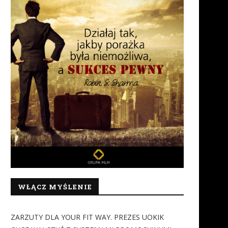
WŁĄCZ MYŚLENIE
ZARZUTY DLA YOUR FIT WAY. PREZES UOKIK