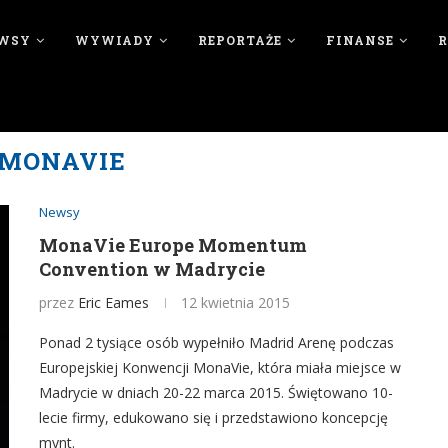
WSY
WYWIADY
REPORTAŻE
FINANSE
MONAVIE
Newsy
MonaVie Europe Momentum
Convention w Madrycie
przez
Eric Eames
12 kwietnia 2015
Ponad 2 tysiące osób wypełniło Madrid Arenę podczas
Europejskiej Konwencji MonaVie, która miała miejsce w
Madrycie w dniach 20-22 marca 2015. Świętowano 10-
lecie firmy, edukowano się i przedstawiono koncepcję
mynt.