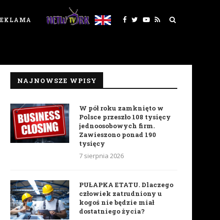
REKLAMA
NAJNOWSZE WPISY
W pół roku zamknięto w
Polsce przeszło 108 tysięcy
jednoosobowych firm.
Zawieszono ponad 190
tysięcy
7 sierpnia 2026
PUŁAPKA ETATU. Dlaczego
człowiek zatrudniony u
kogoś nie będzie miał
dostatniego życia?