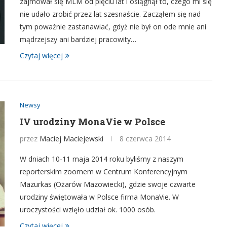
zajmował się MLM od pięciu lat i osiągnął to, czego mi się
nie udało zrobić przez lat szesnaście. Zacząłem się nad
tym poważnie zastanawiać, gdyż nie był on ode mnie ani
mądrzejszy ani bardziej pracowity…
Czytaj więcej
Newsy
IV urodziny MonaVie w Polsce
przez
Maciej Maciejewski
8 czerwca 2014
W dniach 10-11 maja 2014 roku byliśmy z naszym
reporterskim zoomem w Centrum Konferencyjnym
Mazurkas (Ożarów Mazowiecki), gdzie swoje czwarte
urodziny świętowała w Polsce firma MonaVie. W
uroczystości wzięło udział ok. 1000 osób.
Czytaj więcej