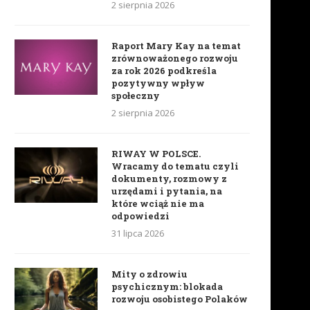
2 sierpnia 2026
Raport Mary Kay na temat
zrównoważonego rozwoju
za rok 2026 podkreśla
pozytywny wpływ
społeczny
2 sierpnia 2026
RIWAY W POLSCE.
Wracamy do tematu czyli
dokumenty, rozmowy z
urzędami i pytania, na
które wciąż nie ma
odpowiedzi
31 lipca 2026
Mity o zdrowiu
psychicznym: blokada
rozwoju osobistego Polaków