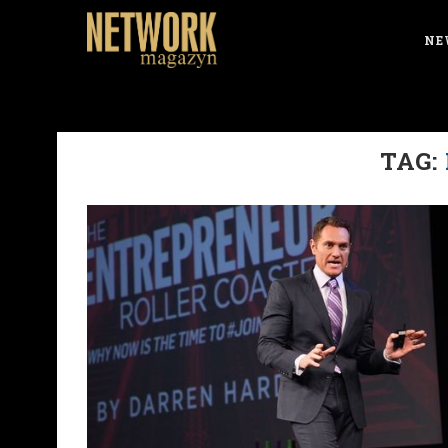
NE
TAG: