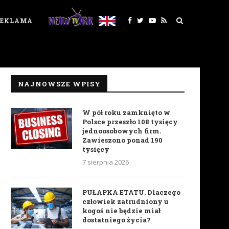
REKLAMA
NAJNOWSZE WPISY
W pół roku zamknięto w
Polsce przeszło 108 tysięcy
jednoosobowych firm.
Zawieszono ponad 190
tysięcy
7 sierpnia 2026
PUŁAPKA ETATU. Dlaczego
człowiek zatrudniony u
kogoś nie będzie miał
dostatniego życia?