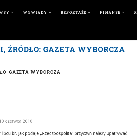
WSY
WYWIADY
REPORTAŻE
FINANSE
, ŹRÓDŁO: GAZETA WYBORCZA
ŁO: GAZETA WYBORCZA
10 czerwca 2010
w lipcu br. Jak podaje „Rzeczpospolita” przyczyn należy upatrywać