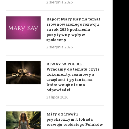
2 sierpnia 2026
Raport Mary Kay na temat
zrównoważonego rozwoju
za rok 2026 podkreśla
pozytywny wpływ
społeczny
2 sierpnia 2026
RIWAY W POLSCE.
Wracamy do tematu czyli
dokumenty, rozmowy z
urzędami i pytania, na
które wciąż nie ma
odpowiedzi
31 lipca 2026
Mity o zdrowiu
psychicznym: blokada
rozwoju osobistego Polaków