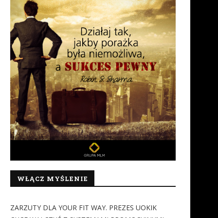
WŁĄCZ MYŚLENIE
ZARZUTY DLA YOUR FIT WAY. PREZES UOKIK