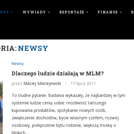
WSY
WYWIADY
REPORTAŻE
FINANSE
RIA:
NEWSY
Newsy
Dlaczego ludzie działają w MLM?
przez
Maciej Maciejewski
17 lipca 2011
To trudne pytanie. Badania wykazały, że najbardziej w tym
systemie ludzie cenią sobie: możliwość tańszego
kupowania produktów, spotykanie nowych osób,
zwiększenie dochodów, bycie własnym szefem, rozwój
osobowy, polepszenie bytu rodzinie, większą troskę o
bliskich…