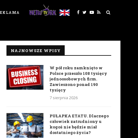
REKLAMA
NAJNOWSZE WPISY
W pół roku zamknięto w
Polsce przeszło 108 tysięcy
jednoosobowych firm.
Zawieszono ponad 190
tysięcy
7 sierpnia 2026
PUŁAPKA ETATU. Dlaczego
człowiek zatrudniony u
kogoś nie będzie miał
dostatniego życia?