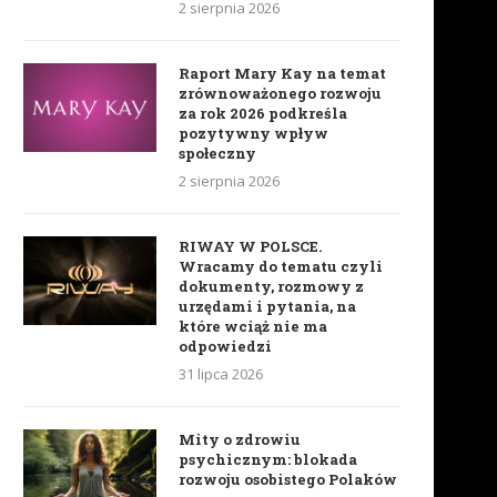
2 sierpnia 2026
Raport Mary Kay na temat
zrównoważonego rozwoju
za rok 2026 podkreśla
pozytywny wpływ
społeczny
2 sierpnia 2026
RIWAY W POLSCE.
Wracamy do tematu czyli
dokumenty, rozmowy z
urzędami i pytania, na
które wciąż nie ma
odpowiedzi
31 lipca 2026
Mity o zdrowiu
psychicznym: blokada
rozwoju osobistego Polaków