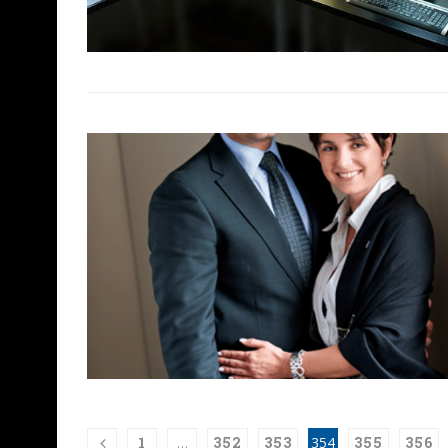
1
…
352
353
354
355
356