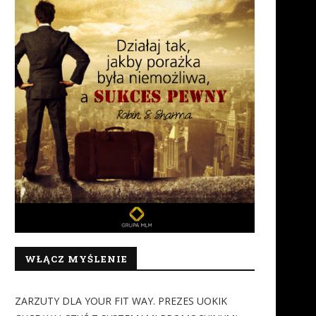
WŁĄCZ MYŚLENIE
ZARZUTY DLA YOUR FIT WAY. PREZES UOKIK