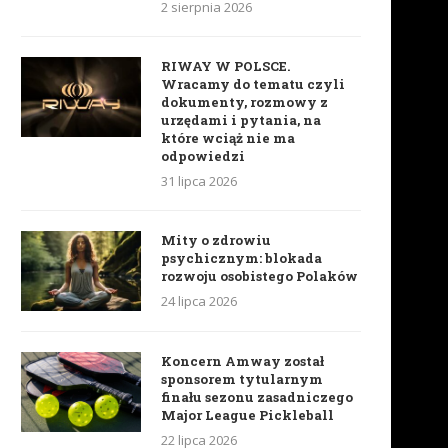
2 sierpnia 2026
RIWAY W POLSCE.
Wracamy do tematu czyli
dokumenty, rozmowy z
urzędami i pytania, na
które wciąż nie ma
odpowiedzi
31 lipca 2026
Mity o zdrowiu
psychicznym: blokada
rozwoju osobistego Polaków
24 lipca 2026
Koncern Amway został
sponsorem tytularnym
finału sezonu zasadniczego
Major League Pickleball
22 lipca 2026