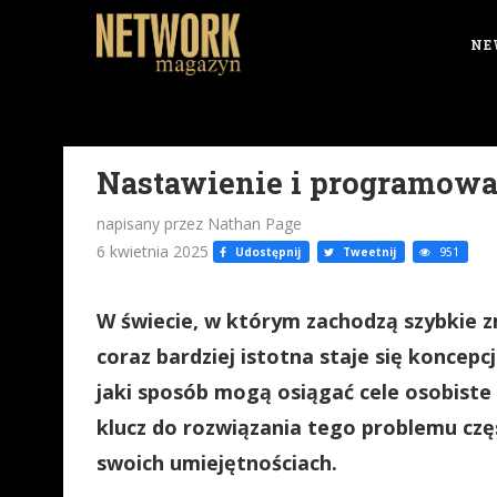
NE
Nastawienie i programowa
napisany przez Nathan Page
6 kwietnia 2025
Udostępnij
Tweetnij
951
W świecie, w którym zachodzą szybkie z
coraz bardziej istotna staje się koncepc
jaki sposób mogą osiągać cele osobist
klucz do rozwiązania tego problemu częst
swoich umiejętnościach.