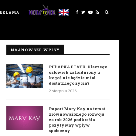
REKLAMA
NAJNOWSZE WPISY
PUŁAPKA ETATU. Dlaczego
człowiek zatrudniony u
kogoś nie będzie miał
dostatniego życia?
2 sierpnia 2026
Raport Mary Kay na temat
zrównoważonego rozwoju
za rok 2026 podkreśla
pozytywny wpływ
społeczny