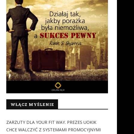
WŁĄCZ MYŚLENIE
ZARZUTY DLA YOUR FIT WAY. PREZES UOKIK
CHCE WALCZYĆ Z SYSTEMAMI PROMOCYJNYMI