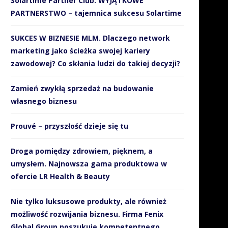
Solartime Partner Club. WYJĄTKOWE
PARTNERSTWO – tajemnica sukcesu Solartime
SUKCES W BIZNESIE MLM. Dlaczego network
marketing jako ścieżka swojej kariery
zawodowej? Co skłania ludzi do takiej decyzji?
Zamień zwykłą sprzedaż na budowanie
własnego biznesu
Prouvé – przyszłość dzieje się tu
Droga pomiędzy zdrowiem, pięknem, a
umysłem. Najnowsza gama produktowa w
ofercie LR Health & Beauty
Nie tylko luksusowe produkty, ale również
możliwość rozwijania biznesu. Firma Fenix
Global Group poszukuje kompetentnego