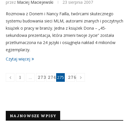
przez
Maciej Maciejewski
23 sierpnia 2007
Rozmowa z Donem i Nancy Failla, twórcami skutecznego
systemu budowania sieci MLM, autorami znanych i poczytnych
książek o pracy w branży. Jedna z książek Dona – „45-
sekundowa prezentacja, która zmieni twoje życie” została
przetłumaczona na 24 języki i osiągnęła nakład 4 milionów
egzemplarzy.
Czytaj więcej
1
…
273
274
275
276
NAJNOWSZE WPISY