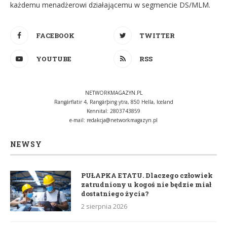
każdemu menadżerowi działającemu w segmencie DS/MLM.
FACEBOOK
TWITTER
YOUTUBE
RSS
NETWORKMAGAZYN.PL
Rangárflatir 4, Rangárþing ytra, 850 Hella, Iceland
Kennital: 2803743859
e-mail:
redakcja@networkmagazyn.pl
NEWSY
PUŁAPKA ETATU. Dlaczego człowiek
zatrudniony u kogoś nie będzie miał
dostatniego życia?
2 sierpnia 2026