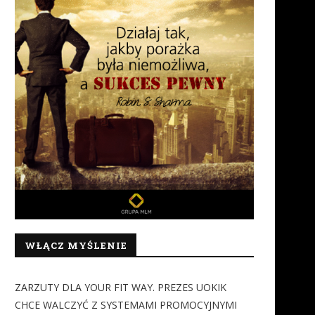
WŁĄCZ MYŚLENIE
ZARZUTY DLA YOUR FIT WAY. PREZES UOKIK
CHCE WALCZYĆ Z SYSTEMAMI PROMOCYJNYMI