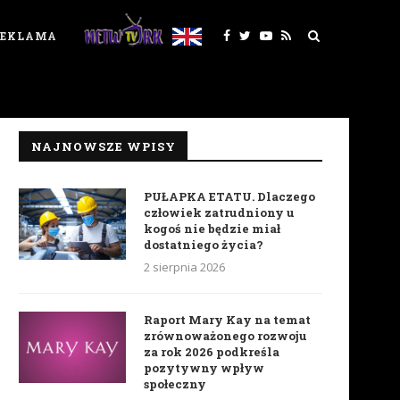
REKLAMA
NAJNOWSZE WPISY
PUŁAPKA ETATU. Dlaczego
człowiek zatrudniony u
kogoś nie będzie miał
dostatniego życia?
2 sierpnia 2026
Raport Mary Kay na temat
zrównoważonego rozwoju
za rok 2026 podkreśla
pozytywny wpływ
społeczny