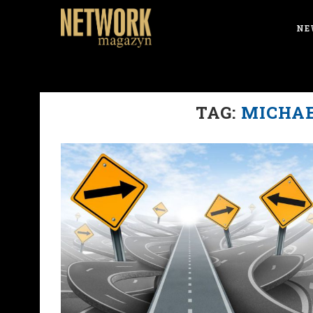
NE
TAG:
MICHA