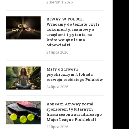
2 sierpnia 2026
RIWAY W POLSCE.
Wracamy do tematu czyli
dokumenty, rozmowy z
urzędami i pytania, na
które wciąż nie ma
odpowiedzi
31 lipca 2026
Mity o zdrowiu
psychicznym: blokada
rozwoju osobistego Polaków
24 lipca 2026
Koncern Amway został
sponsorem tytularnym
finału sezonu zasadniczego
Major League Pickleball
22 lipca 2026