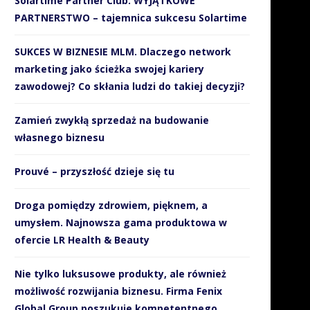
Solartime Partner Club. WYJĄTKOWE
PARTNERSTWO – tajemnica sukcesu Solartime
SUKCES W BIZNESIE MLM. Dlaczego network
marketing jako ścieżka swojej kariery
zawodowej? Co skłania ludzi do takiej decyzji?
Zamień zwykłą sprzedaż na budowanie
własnego biznesu
Prouvé – przyszłość dzieje się tu
Droga pomiędzy zdrowiem, pięknem, a
umysłem. Najnowsza gama produktowa w
ofercie LR Health & Beauty
Nie tylko luksusowe produkty, ale również
możliwość rozwijania biznesu. Firma Fenix
Global Group poszukuje kompetentnego