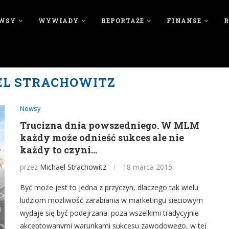
WSY
WYWIADY
REPORTAŻE
FINANSE
EL STRACHOWITZ
Newsy
Trucizna dnia powszedniego. W MLM
każdy może odnieść sukces ale nie
każdy to czyni…
przez
Michael Strachowitz
18 marca 2015
Być może jest to jedna z przyczyn, dlaczego tak wielu
ludziom możliwość zarabiania w marketingu sieciowym
wydaje się być podejrzana: poza wszelkimi tradycyjnie
akceptowanymi warunkami sukcesu zawodowego, w tej