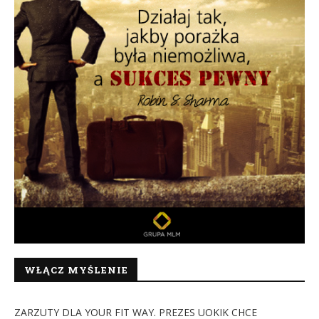
WŁĄCZ MYŚLENIE
ZARZUTY DLA YOUR FIT WAY. PREZES UOKIK CHCE