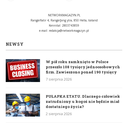
NETWORKMAGAZYN.PL
Rangárflatir 4, Rangárþing ytra, 850 Hella, Iceland
Kennital: 2803743859
e-mail:
redakcja@networkmagazyn.pl
NEWSY
W pół roku zamknięto w Polsce
przeszło 108 tysięcy jednoosobowych
firm. Zawieszono ponad 190 tysięcy
7 sierpnia 2026
PUŁAPKA ETATU. Dlaczego człowiek
zatrudniony u kogoś nie będzie miał
dostatniego życia?
2 sierpnia 2026