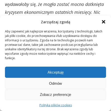
wydawałoby się, że mogła zostać mocno dotknięta
kryzysem ekonomicznym ostatnich miesięcy. Nic
bardziej mylnego. To model biznesowy, któremu
Zarządzaj zgodą
warto się bliżej przyjrzeć. Wcześniejsze przejście na
Aby zapewnić jak najlepsze wrażenia, korzystamy z technologii, takich
zastosowanie nowoczesnych technologii, sprawna
jak pliki cookie, do przechowywania i/lub uzyskiwania dostępu do
informacji o urządzeniu. Zgoda na te technologie pozwoli nam
reorganizacja i adaptacja do nowej sytuacji
przetwarzać dane, takie jak zachowanie podczas przeglądania lub
unikalne identyfikatory na tej stronie. Brak wyrażenia zgody lub
przyniosły zaskakujące efekty:
wycofanie zgody może niekorzystnie wpłynąć na niektóre cechy i
funkcje.
„Polski sektor network marketingu z rekordami
w online! Komentarze liderów”
Akceptuję
Odmów
Zobacz preferencje
Polityka plików cookies