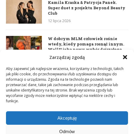
Kamila Kraska & Patrycja Panek.
Super duet z projektu Beyond Beauty
Club
12 lipca 2026
W dobrym MLM człowiek rośnie
wtedy, kiedy pomaga rosnąć innym.
WellU jako nowy wybór dojrzałego
lidera
Zarządzaj zgodą
2 czerwca 2026
Aby zapewnić jak najlepsze wrażenia, korzystamy z technologii, takich
jak pliki cookie, do przechowywania i/lub uzyskiwania dostępu do
informacji o urządzeniu. Zgoda na te technologie pozwoli nam
Daria Dudzik. Kocham Cię
przetwarzać dane, takie jak zachowanie podczas przeglądania lub
17 kwietnia 2026
unikalne identyfikatory na tej stronie. Brak wyrażenia zgody lub
wycofanie zgody może niekorzystnie wpłynąć na niektóre cechy i
funkcje.
Akceptuję
Odmów