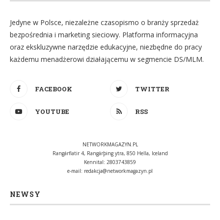
Jedyne w Polsce, niezależne czasopismo o branży sprzedaż
bezpośrednia i marketing sieciowy. Platforma informacyjna
oraz ekskluzywne narzędzie edukacyjne, niezbędne do pracy
każdemu menadżerowi działającemu w segmencie DS/MLM.
FACEBOOK
TWITTER
YOUTUBE
RSS
NETWORKMAGAZYN.PL
Rangárflatir 4, Rangárþing ytra, 850 Hella, Iceland
Kennital: 2803743859
e-mail:
redakcja@networkmagazyn.pl
NEWSY